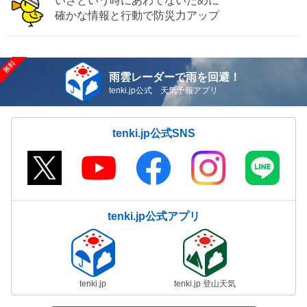
いざという時にあわてないために
確かな情報と行動で防災力アップ
雨雲レーダーで雨を回避！
tenki.jp公式 天気予報アプリ
tenki.jp公式SNS
tenki.jp公式アプリ
tenki.jp
tenki.jp 登山天気