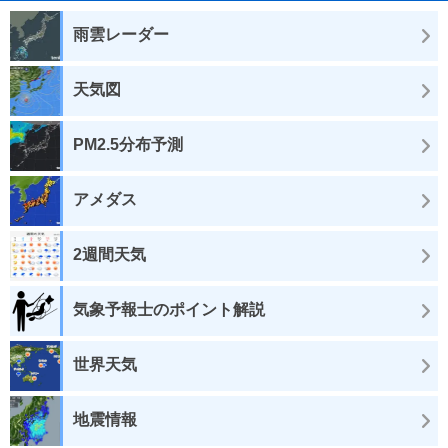
雨雲レーダー
天気図
PM2.5分布予測
アメダス
2週間天気
気象予報士のポイント解説
世界天気
地震情報