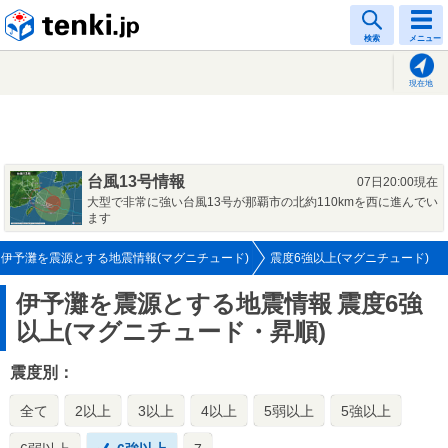
tenki.jp
検索
メニュー
現在地
台風13号情報
07日20:00現在
大型で非常に強い台風13号が那覇市の北約110kmを西に進んでい
ます
伊予灘を震源とする地震情報(マグニチュード)
震度6強以上(マグニチュード)
伊予灘を震源とする地震情報
震度6強
以上(マグニチュード・昇順)
震度別：
全て
2以上
3以上
4以上
5弱以上
5強以上