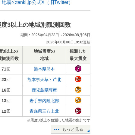
地震のtenki.jp公式X（旧Twitter）
震度3以上の地域別観測回数
期間：2026年04月28日～2026年08月06日
2026年08月06日19:32更新
度3以上の
地域震度の
観測した
震観測回数
地域
最大震度
71
回
熊本県熊本
23
回
熊本県天草・芦北
16
回
鹿児島県薩摩
13
回
岩手県内陸北部
12
回
青森県三八上北
※震度3以上を観測した地震の集計です
もっと見る