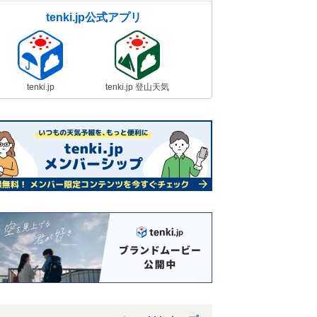
tenki.jp公式アプリ
tenki.jp
tenki.jp 登山天気