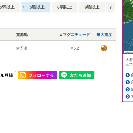
5弱以上
5強以上
6弱以上
6強以上
7
震源地
▲マグニチュード
最大震度
伊予灘
M6.2
大型
んで