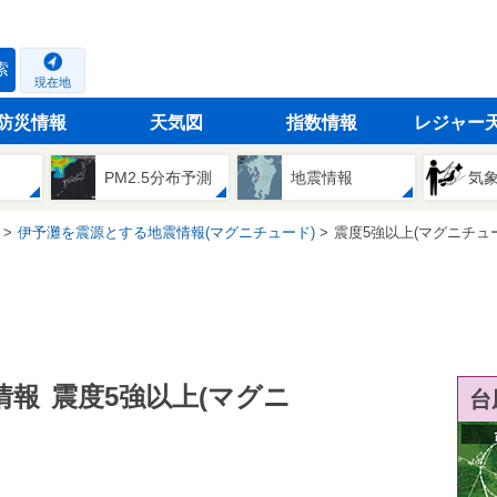
索
現在地
防災情報
天気図
指数情報
レジャー
PM2.5分布予測
地震情報
気
伊予灘を震源とする地震情報(マグニチュード)
震度5強以上(マグニチュ
情報
震度5強以上(マグニ
台