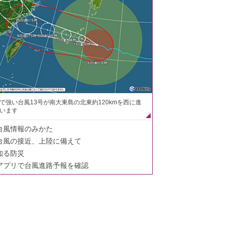
で強い台風13号が南大東島の北東約120kmを西に進
います
台風情報のみかた
台風の接近、上陸に備えて
知る防災
アプリで台風進路予報を確認