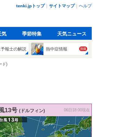
tenki.jpトップ
｜
サイトマップ
｜
ヘルプ
天気
季節特集
天気ニュース
象予報士の解説
熱中症情報
注目
ード)
風13号
(ドルフィン)
06日18:00現在