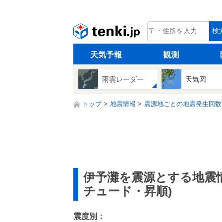
tenki.jp
検
天気予報
観測
雨雲レーダー
天気図
トップ
地震情報
震源地ごとの地震発生回数
伊予灘を震源とする地震
チュード・昇順)
震度別：