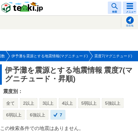
tenki.jp
検索
メニュー
現在地
回数
伊予灘を震源とする地震情報(マグニチュード)
震度7(マグニチュード)
伊予灘を震源とする地震情報
震度7(マ
グニチュード・昇順)
震度別：
全て
2以上
3以上
4以上
5弱以上
5強以上
6弱以上
6強以上
7
この検索条件での地震はありません。