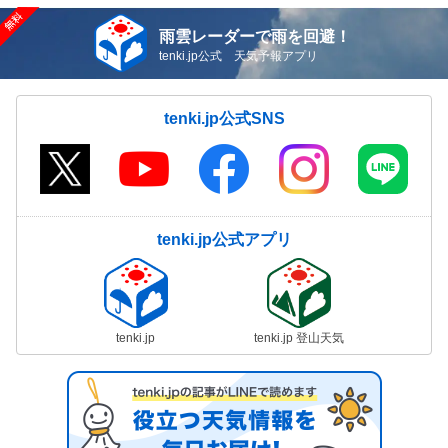
雨雲レーダーで雨を回避！
tenki.jp公式 天気予報アプリ
tenki.jp公式SNS
tenki.jp公式アプリ
tenki.jp
tenki.jp 登山天気