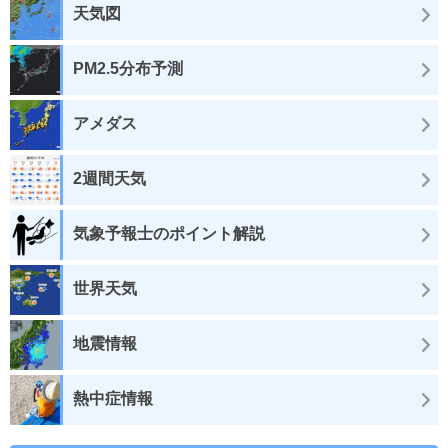
天気図
PM2.5分布予測
アメダス
2週間天気
気象予報士のポイント解説
世界天気
地震情報
熱中症情報