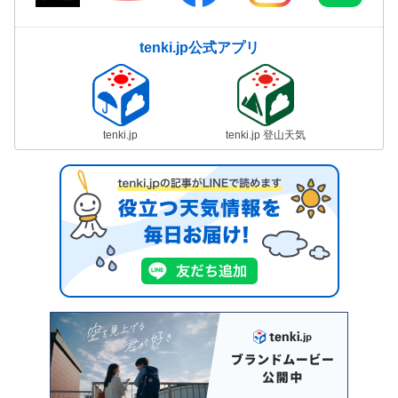
tenki.jp公式アプリ
tenki.jp
tenki.jp 登山天気