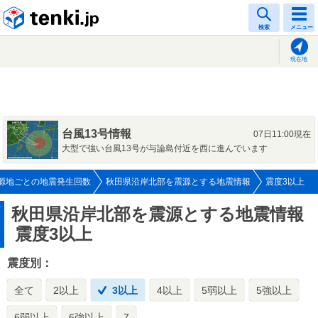
tenki.jp
検索
メニュー
現在地
台風13号情報
07日11:00現在
大型で強い台風13号が与論島付近を西に進んでいます
源地ごとの地震発生回数
秋田県沿岸北部を震源とする地震情報
震度3以上
秋田県沿岸北部を震源とする地震情報
震度3以上
震度別：
全て
2以上
3以上
4以上
5弱以上
5強以上
6弱以上
6強以上
7