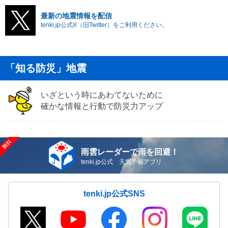
最新の地震情報を配信
tenki.jp公式X（旧Twitter）をご利用ください。
「知る防災」地震
いざという時にあわてないために
確かな情報と行動で防災力アップ
雨雲レーダーで雨を回避！
tenki.jp公式 天気予報アプリ
tenki.jp公式SNS