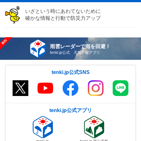
いざという時にあわてないために
確かな情報と行動で防災力アップ
雨雲レーダーで雨を回避！
tenki.jp公式 天気予報アプリ
tenki.jp公式SNS
tenki.jp公式アプリ