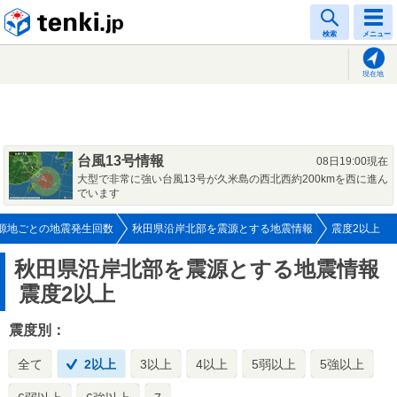
tenki.jp
検索
メニュー
現在地
台風13号情報
08日19:00現在
大型で非常に強い台風13号が久米島の西北西約200kmを西に進ん
でいます
源地ごとの地震発生回数
秋田県沿岸北部を震源とする地震情報
震度2以上
秋田県沿岸北部を震源とする地震情報
震度2以上
震度別：
全て
2以上
3以上
4以上
5弱以上
5強以上