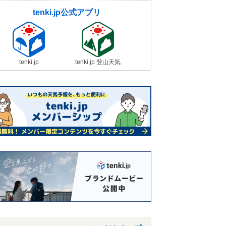
tenki.jp公式アプリ
tenki.jp
tenki.jp 登山天気