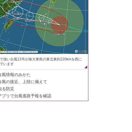
で強い台風13号が南大東島の東北東約220kmを西に
でいます
台風情報のみかた
台風の接近、上陸に備えて
知る防災
アプリで台風進路予報を確認