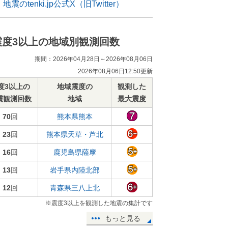
地震のtenki.jp公式X（旧Twitter）
震度3以上の地域別観測回数
期間：2026年04月28日～2026年08月06日
2026年08月06日12:50更新
度3以上の
地域震度の
観測した
震観測回数
地域
最大震度
70
回
熊本県熊本
23
回
熊本県天草・芦北
16
回
鹿児島県薩摩
13
回
岩手県内陸北部
12
回
青森県三八上北
※震度3以上を観測した地震の集計です
もっと見る