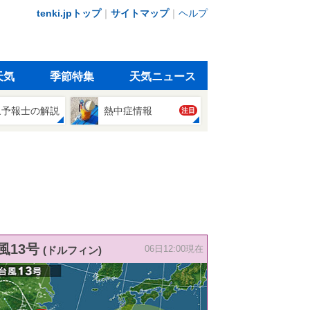
tenki.jpトップ
｜
サイトマップ
｜
ヘルプ
天気
季節特集
天気ニュース
象予報士の解説
熱中症情報
注目
風13号
(ドルフィン)
06日12:00現在