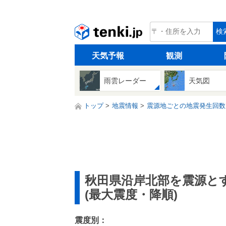
tenki.jp
検
天気予報
観測
雨雲レーダー
天気図
トップ
地震情報
震源地ごとの地震発生回数
秋田県沿岸北部を震源と
(最大震度・降順)
震度別：