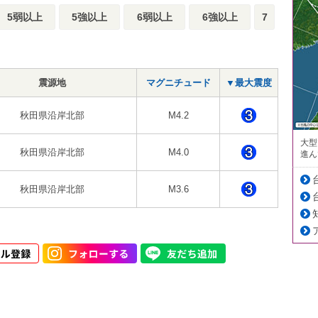
5弱以上
5強以上
6弱以上
6強以上
7
震源地
マグニチュード
▼最大震度
秋田県沿岸北部
M4.2
大型
秋田県沿岸北部
M4.0
進ん
秋田県沿岸北部
M3.6