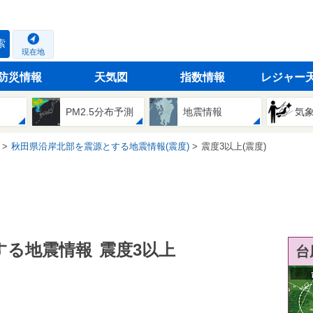
索
現在地
防災情報
天気図
指数情報
レジャー
PM2.5分布予測
地震情報
気
秋田県沿岸北部を震源とする地震情報(震度)
震度3以上(震度)
する地震情報
震度3以上
台