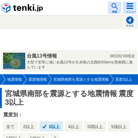
tenki.jp
検索
メニュー
現在地
台風13号情報
08日02:00現在
大型で非常に強い台風13号が久米島の北西約50kmを西南西に進
んでいます
プ
地震情報
震源地情報
宮城県南部を震源とする地震情報
震度3以上
宮城県南部を震源とする地震情報
震度
3以上
震度別：
全て
2以上
3以上
4以上
5弱以上
5強以上