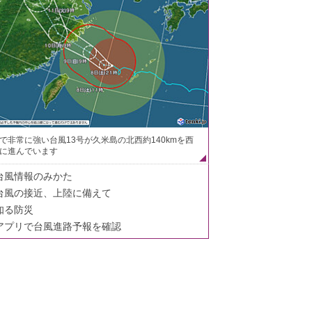
で非常に強い台風13号が久米島の北西約140kmを西
に進んでいます
台風情報のみかた
台風の接近、上陸に備えて
知る防災
アプリで台風進路予報を確認