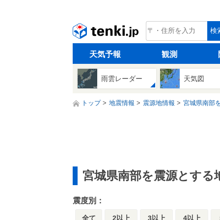
tenki.jp
検
天気予報
観測
雨雲レーダー
天気図
トップ
地震情報
震源地情報
宮城県南部
宮城県南部を震源とする
震度別：
全て
2以上
3以上
4以上