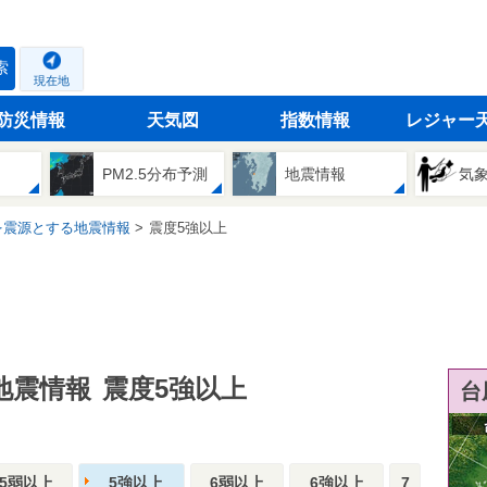
索
現在地
防災情報
天気図
指数情報
レジャー
PM2.5分布予測
地震情報
気
を震源とする地震情報
震度5強以上
地震情報
震度5強以上
台
5弱以上
5強以上
6弱以上
6強以上
7