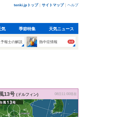
tenki.jpトップ
｜
サイトマップ
｜
ヘルプ
天気
季節特集
天気ニュース
象予報士の解説
熱中症情報
注目
風13号
(ドルフィン)
08日11:00現在