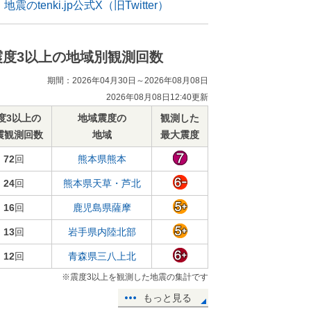
地震のtenki.jp公式X（旧Twitter）
震度3以上の地域別観測回数
期間：2026年04月30日～2026年08月08日
2026年08月08日12:40更新
度3以上の
地域震度の
観測した
震観測回数
地域
最大震度
72
回
熊本県熊本
24
回
熊本県天草・芦北
16
回
鹿児島県薩摩
13
回
岩手県内陸北部
12
回
青森県三八上北
※震度3以上を観測した地震の集計です
もっと見る