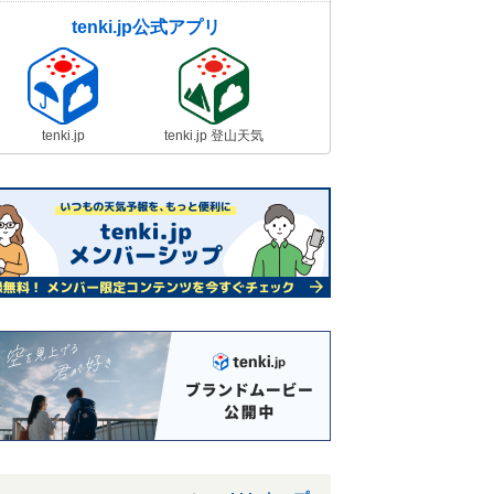
tenki.jp公式アプリ
tenki.jp
tenki.jp 登山天気