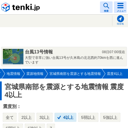
tenki.jp
検索
メニュー
現在地
台風13号情報
08日07:00現在
大型で非常に強い台風13号が久米島の北北西約70kmを西に進ん
でいます
プ
地震情報
震源地情報
宮城県南部を震源とする地震情報
震度4以上
宮城県南部を震源とする地震情報
震度
4以上
震度別：
全て
2以上
3以上
4以上
5弱以上
5強以上