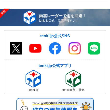
雨雲レーダーで雨を回避！
tenki.jp公式 天気予報アプリ
tenki.jp公式SNS
tenki.jp公式アプリ
tenki.jp
tenki.jp 登山天気