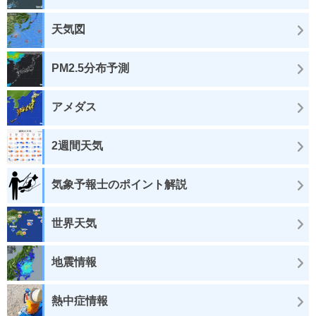
天気図
PM2.5分布予測
アメダス
2週間天気
気象予報士のポイント解説
世界天気
地震情報
熱中症情報