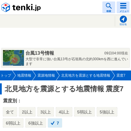
tenki.jp
検索
メニュー
現在地
台風13号情報
09日04:00現在
大型で非常に強い台風13号が石垣島の北約300kmを西に進んでい
ます
トップ
地震情報
震源地情報
北見地方を震源とする地震情報
震度7
北見地方を震源とする地震情報
震度7
震度別：
全て
2以上
3以上
4以上
5弱以上
5強以上
6弱以上
6強以上
7