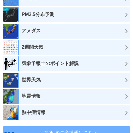
PM2.5分布予測
アメダス
2週間天気
気象予報士のポイント解説
世界天気
地震情報
熱中症情報
tenki.jpの全情報はこちら