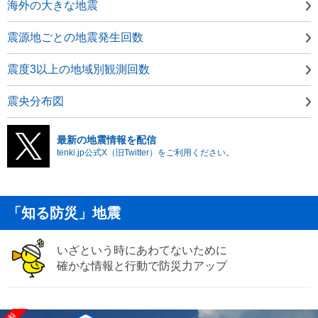
海外の大きな地震
震源地ごとの地震発生回数
震度3以上の地域別観測回数
震央分布図
最新の地震情報を配信
tenki.jp公式X（旧Twitter）をご利用ください。
「知る防災」地震
いざという時にあわてないために
確かな情報と行動で防災力アップ