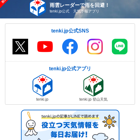
雨雲レーダーで雨を回避！
tenki.jp公式 天気予報アプリ
tenki.jp公式SNS
tenki.jp公式アプリ
tenki.jp
tenki.jp 登山天気