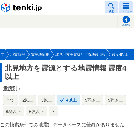
tenki.jp
検索
メニュー
現在地
ップ
地震情報
震源地情報
北見地方を震源とする地震情報
震度4以上
北見地方を震源とする地震情報
震度4
以上
震度別：
全て
2以上
3以上
4以上
5弱以上
5強以上
6弱以上
6強以上
7
この検索条件での地震はデータベースに登録がありません。