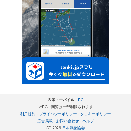
表示：
モバイル
｜
PC
※PCの閲覧は一部制限されます
利用規約
-
プライバシーポリシー
-
クッキーポリシー
広告掲載
-
お問い合わせ
-
ヘルプ
(C) 2026
日本気象協会