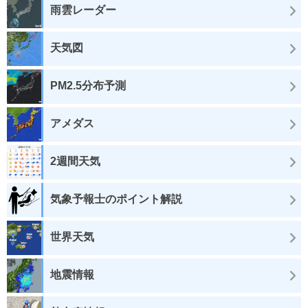
雨雲レーダー
天気図
PM2.5分布予測
アメダス
2週間天気
気象予報士のポイント解説
世界天気
地震情報