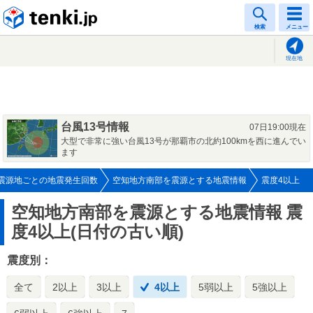
tenki.jp
検索
メニュー
現在地
台風13号情報
07日19:00現在
大型で非常に強い台風13号が那覇市の北約100kmを西に進んでい
ます
震源地ごとの地震発生回数
空知地方南部を震源とする地震情報
震度4以上
空知地方南部を震源とする地震情報
震
度4以上(日付の古い順)
震度別：
全て
2以上
3以上
4以上
5弱以上
5強以上