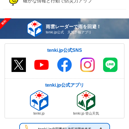
確かな情報と行動で防災力アップ
雨雲レーダーで雨を回避！
tenki.jp公式 天気予報アプリ
tenki.jp公式SNS
tenki.jp公式アプリ
tenki.jp
tenki.jp 登山天気