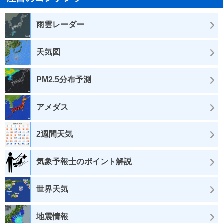
雨雲レーダー
天気図
PM2.5分布予測
アメダス
2週間天気
気象予報士のポイント解説
世界天気
地震情報