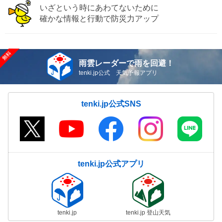
いざという時にあわてないために
確かな情報と行動で防災力アップ
雨雲レーダーで雨を回避！
tenki.jp公式 天気予報アプリ
tenki.jp公式SNS
tenki.jp公式アプリ
tenki.jp
tenki.jp 登山天気