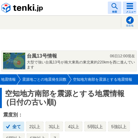
tenki.jp
検索
メニュー
現在地
台風13号情報
06日12:00現在
大型で強い台風13号が南大東島の東北東約220kmを西に進んでい
ます
地震情報
震源地ごとの地震発生回数
空知地方南部を震源とする地震情報
空知地方南部を震源とする地震情報
(日付の古い順)
震度別：
全て
2以上
3以上
4以上
5弱以上
5強以上