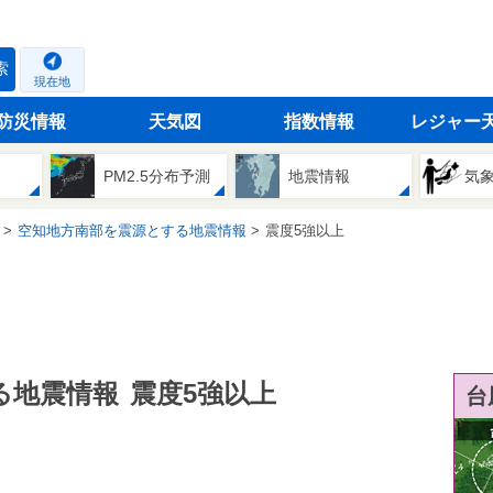
索
現在地
防災情報
天気図
指数情報
レジャー
PM2.5分布予測
地震情報
気
空知地方南部を震源とする地震情報
震度5強以上
る地震情報
震度5強以上
台