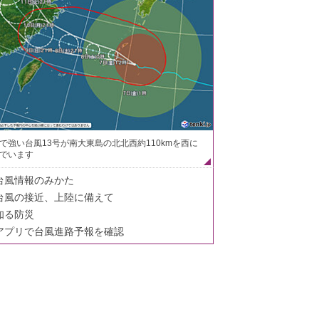
で強い台風13号が南大東島の北北西約110kmを西に
でいます
台風情報のみかた
台風の接近、上陸に備えて
知る防災
アプリで台風進路予報を確認