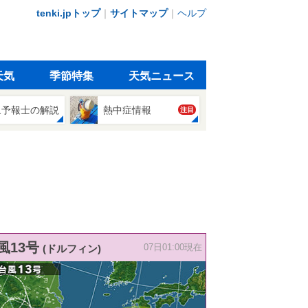
tenki.jpトップ
｜
サイトマップ
｜
ヘルプ
天気
季節特集
天気ニュース
象予報士の解説
熱中症情報
注目
風13号
(ドルフィン)
07日01:00現在