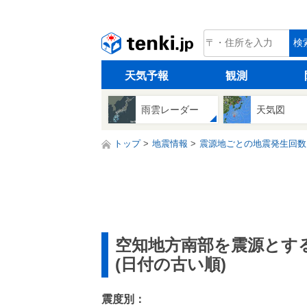
tenki.jp
検
天気予報
観測
雨雲レーダー
天気図
トップ
地震情報
震源地ごとの地震発生回数
空知地方南部を震源とす
(日付の古い順)
震度別：