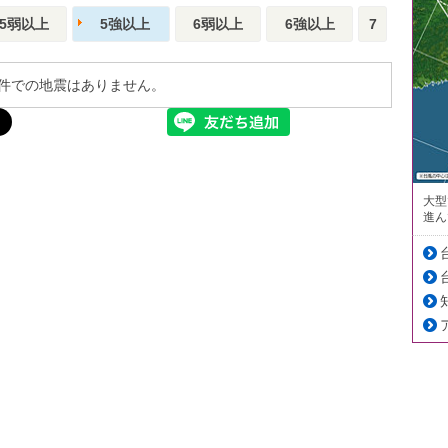
5弱以上
5強以上
6弱以上
6強以上
7
件での地震はありません。
大型
進ん