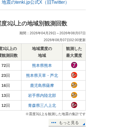
地震のtenki.jp公式X（旧Twitter）
震度3以上の地域別観測回数
期間：2026年04月29日～2026年08月07日
2026年08月07日02:00更新
度3以上の
地域震度の
観測した
震観測回数
地域
最大震度
72
回
熊本県熊本
23
回
熊本県天草・芦北
16
回
鹿児島県薩摩
13
回
岩手県内陸北部
12
回
青森県三八上北
※震度3以上を観測した地震の集計です
もっと見る