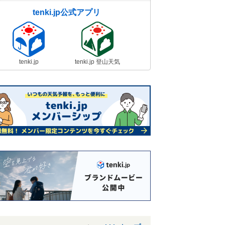
tenki.jp公式アプリ
tenki.jp
tenki.jp 登山天気