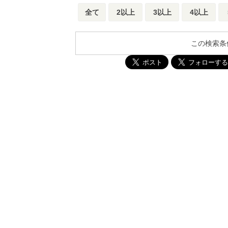
全て
2以上
3以上
4以上
この検索条