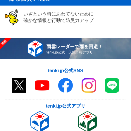
いざという時にあわてないために
確かな情報と行動で防災力アップ
雨雲レーダーで雨を回避！
tenki.jp公式 天気予報アプリ
tenki.jp公式SNS
tenki.jp公式アプリ