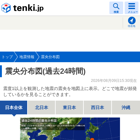
tenki.jp
検索
メニュー
現在地
トップ
地震情報
震央分布図
震央分布図(過去24時間)
2026年08月09日15:30現在
震度1以上を観測した地震の震央を地図上に表示。どこで地震が頻発
しているかを見ることができます。
日本全体
北日本
東日本
西日本
沖縄