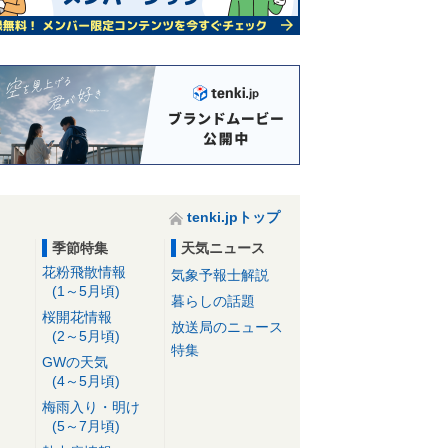
tenki.jpトップ
季節特集
天気ニュース
花粉飛散情報
気象予報士解説
(1～5月頃)
暮らしの話題
桜開花情報
放送局のニュース
(2～5月頃)
特集
GWの天気
(4～5月頃)
梅雨入り・明け
(5～7月頃)