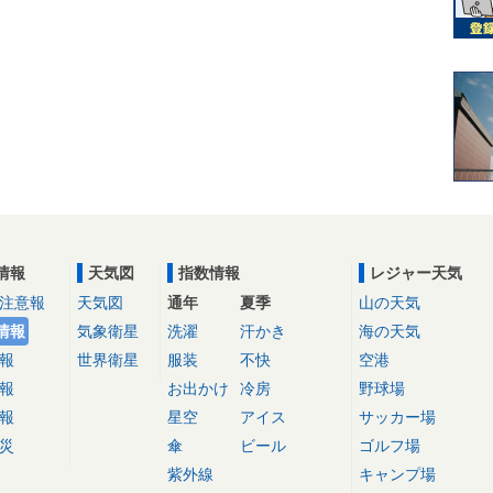
情報
天気図
指数情報
レジャー天気
注意報
天気図
通年
夏季
山の天気
情報
気象衛星
洗濯
汗かき
海の天気
報
世界衛星
服装
不快
空港
報
お出かけ
冷房
野球場
報
星空
アイス
サッカー場
災
傘
ビール
ゴルフ場
紫外線
キャンプ場