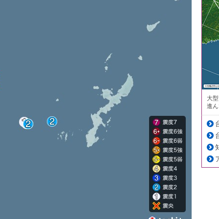
大型
進ん