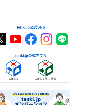
tenki.jp公式SNS
tenki.jp公式アプリ
tenki.jp
tenki.jp 登山天気