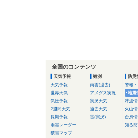
全国のコンテンツ
天気予報
観測
防災
天気予報
雨雲(過去)
警報・
世界天気
アメダス実況
地震
気圧予報
実況天気
津波情
2週間天気
過去天気
火山情
長期予報
雷(実況)
台風情
雨雲レーダー
知る防
積雪マップ