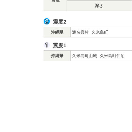
震源
深さ
震度2
沖縄県
渡名喜村
久米島町
震度1
沖縄県
久米島町山城
久米島町仲泊