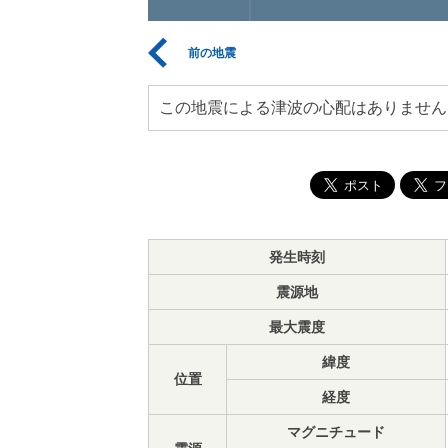
前の地震
この地震による津波の心配はありません
発生時刻
震源地
最大震度
緯度
位置
経度
マグニチュード