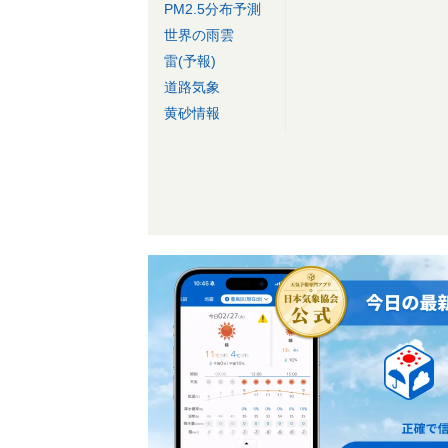
PM2.5分布予測
世界の雨雲
雷(予報)
道路気象
黄砂情報