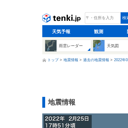
tenki.jp
検
天気予報
観測
雨雲レーダー
天気図
トップ
地震情報
過去の地震情報
2022年
地震情報