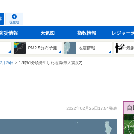
索
現在地
防災情報
天気図
指数情報
レジャー
PM2.5分布予測
地震情報
気
02月25日
17時51分頃発生した地震(最大震度2)
台
2022年02月25日17:54発表