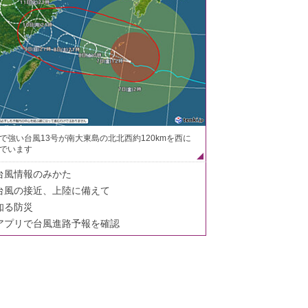
で強い台風13号が南大東島の北北西約120kmを西に
でいます
台風情報のみかた
台風の接近、上陸に備えて
知る防災
アプリで台風進路予報を確認