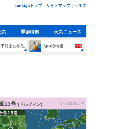
tenki.jpトップ
｜
サイトマップ
｜
ヘルプ
天気
季節特集
天気ニュース
象予報士の解説
熱中症情報
注目
風13号
(ドルフィン)
07日02:00現在