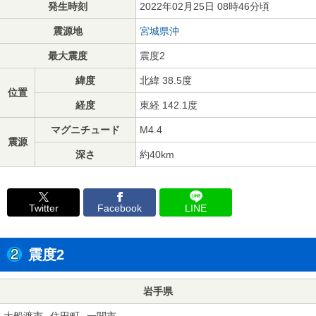
発生時刻
2022年02月25日 08時46分頃
震源地
宮城県沖
最大震度
震度2
緯度
北緯 38.5度
位置
経度
東経 142.1度
マグニチュード
M4.4
震源
深さ
約40km
Twitter
Facebook
LINE
震度2
岩手県
大船渡市
住田町
一関市