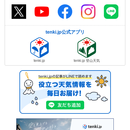
tenki.jp公式アプリ
tenki.jp
tenki.jp 登山天気