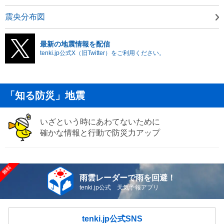
震央分布図
最新の地震情報を配信
tenki.jp公式X（旧Twitter）をご利用ください。
「知る防災」地震
いざという時にあわてないために
確かな情報と行動で防災力アップ
雨雲レーダーで雨を回避！
tenki.jp公式 天気予報アプリ
tenki.jp公式SNS