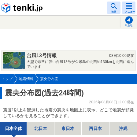
tenki.jp
検索
メニュー
現在地
台風13号情報
08日10:00現在
大型で非常に強い台風13号が久米島の北西約130kmを北西に進ん
でいます
トップ
地震情報
震央分布図
震央分布図(過去24時間)
2026年08月08日12:00現在
震度1以上を観測した地震の震央を地図上に表示。どこで地震が頻発
しているかを見ることができます。
日本全体
北日本
東日本
西日本
沖縄