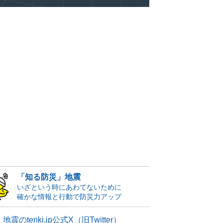
「知る防災」地震
いざという時にあわてないために
確かな情報と行動で防災力アップ
地震のtenki.jp公式X（旧Twitter）