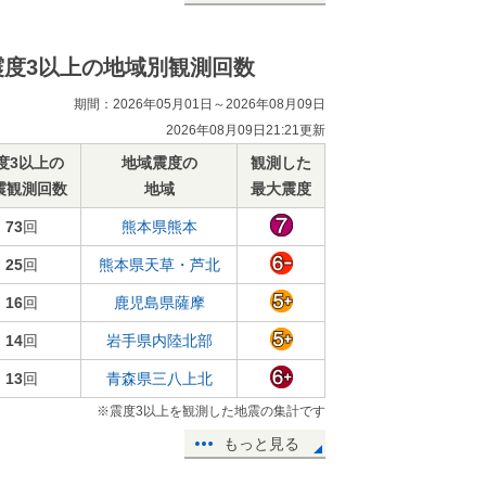
震度3以上の地域別観測回数
期間：2026年05月01日～2026年08月09日
2026年08月09日21:21更新
度3以上の
地域震度の
観測した
震観測回数
地域
最大震度
73
回
熊本県熊本
25
回
熊本県天草・芦北
16
回
鹿児島県薩摩
14
回
岩手県内陸北部
13
回
青森県三八上北
※震度3以上を観測した地震の集計です
もっと見る