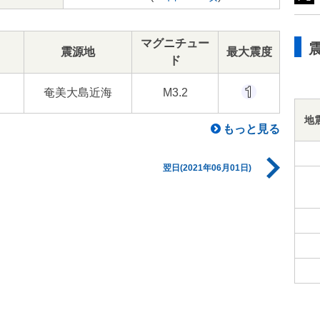
マグニチュー
震源地
最大震度
ド
奄美大島近海
M3.2
地
もっと見る
翌日(2021年06月01日)