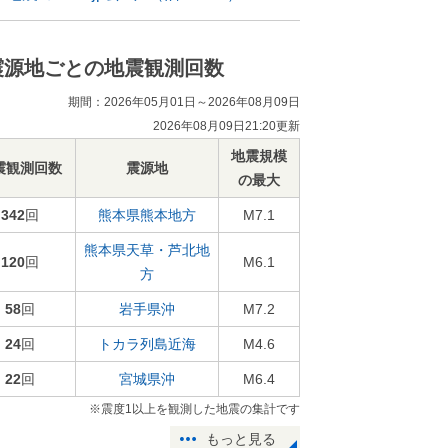
震源地ごとの地震観測回数
期間：2026年05月01日～2026年08月09日
2026年08月09日21:20更新
地震規模
震観測回数
震源地
の最大
342
回
熊本県熊本地方
M7.1
熊本県天草・芦北地
120
回
M6.1
方
58
回
岩手県沖
M7.2
24
回
トカラ列島近海
M4.6
22
回
宮城県沖
M6.4
※震度1以上を観測した地震の集計です
もっと見る