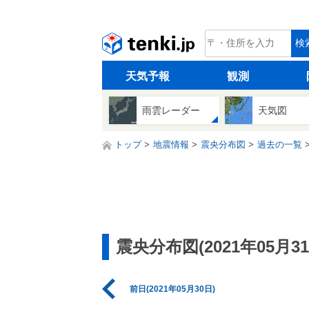
tenki.jp
検
天気予報
観測
雨雲レーダー
天気図
トップ
地震情報
震央分布図
過去の一覧
震央分布図(2021年05月31
前日(2021年05月30日)