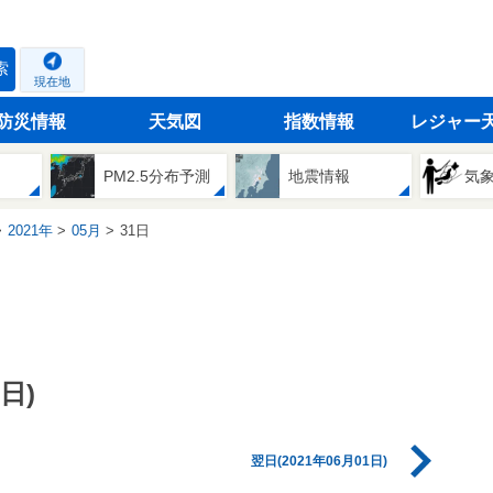
索
現在地
防災情報
天気図
指数情報
レジャー
PM2.5分布予測
地震情報
気
2021年
05月
31日
日)
翌日(2021年06月01日)