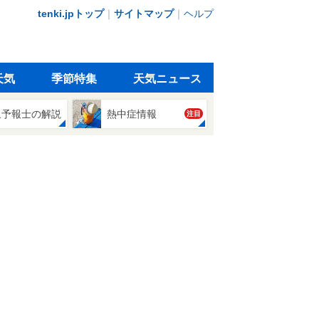
tenki.jpトップ
｜
サイトマップ
｜
ヘルプ
天気
季節特集
天気ニュース
象予報士の解説
熱中症情報
注目