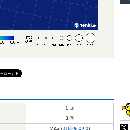
1
回
0
回
M3.2
(
31日08:09頃
)