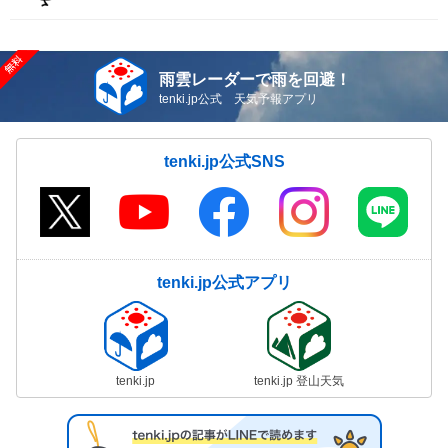
雨雲レーダーで雨を回避！
tenki.jp公式 天気予報アプリ
tenki.jp公式SNS
tenki.jp公式アプリ
tenki.jp
tenki.jp 登山天気