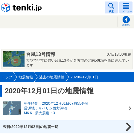
tenki.jp
検索
メニュー
現在地
台風13号情報
07日18:00現在
大型で非常に強い台風13号が名護市の北約50kmを西に進んでい
ます
トップ
地震情報
過去の地震情報
2020年12月01日
2020年12月01日の地震情報
発生時刻：2020年12月01日07時55分頃
震源地：サハリン西方沖頃
M6.6
最大震度：3
翌日(2020年12月02日)の地震一覧