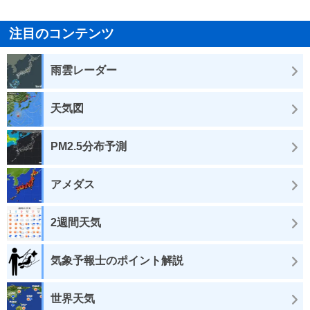
注目のコンテンツ
雨雲レーダー
天気図
PM2.5分布予測
アメダス
2週間天気
気象予報士のポイント解説
世界天気