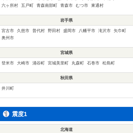
六ヶ所村
五戸町
青森南部町
青森市
むつ市
東通村
岩手県
宮古市
久慈市
普代村
野田村
盛岡市
八幡平市
滝沢市
矢巾町
奥州市
宮城県
登米市
大崎市
涌谷町
宮城美里町
丸森町
石巻市
松島町
秋田県
井川町
震度1
北海道