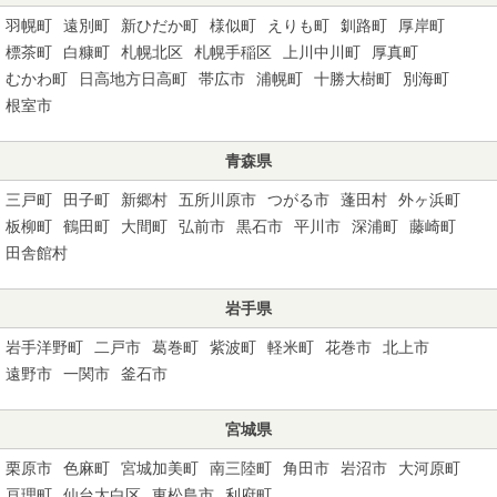
羽幌町
遠別町
新ひだか町
様似町
えりも町
釧路町
厚岸町
標茶町
白糠町
札幌北区
札幌手稲区
上川中川町
厚真町
むかわ町
日高地方日高町
帯広市
浦幌町
十勝大樹町
別海町
根室市
青森県
三戸町
田子町
新郷村
五所川原市
つがる市
蓬田村
外ヶ浜町
板柳町
鶴田町
大間町
弘前市
黒石市
平川市
深浦町
藤崎町
田舎館村
岩手県
岩手洋野町
二戸市
葛巻町
紫波町
軽米町
花巻市
北上市
遠野市
一関市
釜石市
宮城県
栗原市
色麻町
宮城加美町
南三陸町
角田市
岩沼市
大河原町
亘理町
仙台太白区
東松島市
利府町