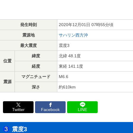
発生時刻
2020年12月01日 07時55分頃
震源地
サハリン西方沖
最大震度
震度3
緯度
北緯 48.1度
位置
経度
東経 141.1度
マグニチュード
M6.6
震源
深さ
約610km
Twitter
Facebook
LINE
震度3