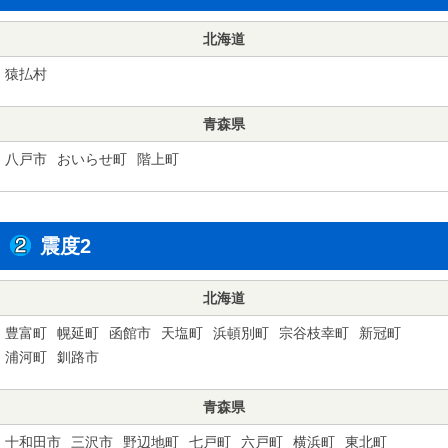
北海道
猿払村
青森県
八戸市
おいらせ町
階上町
震度2
北海道
豊富町
幌延町
函館市
天塩町
浜頓別町
宗谷枝幸町
新冠町
浦河町
釧路市
青森県
十和田市
三沢市
野辺地町
七戸町
六戸町
横浜町
東北町