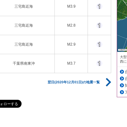
三宅島近海
M3.9
三宅島近海
M2.8
三宅島近海
M2.9
大型
西に
千葉県南東沖
M3.7
翌日(2020年12月01日)の地震一覧