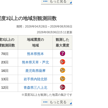
もっと見る
震度3以上の地域別観測回数
期間：2026年04月28日～2026年08月06日
2026年08月06日15:11更新
度3以上の
地域震度の
観測した
震観測回数
地域
最大震度
70
回
熊本県熊本
23
回
熊本県天草・芦北
16
回
鹿児島県薩摩
13
回
岩手県内陸北部
12
回
青森県三八上北
※震度3以上を観測した地震の集計です
もっと見る