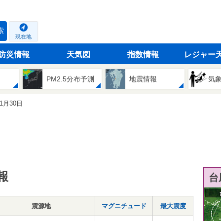
索
現在地
防災情報
天気図
指数情報
レジャー
PM2.5分布予測
地震情報
気
11月30日
報
台
震源地
マグニチュード
最大震度