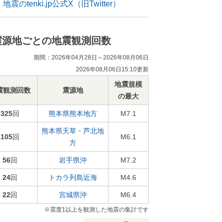
地震のtenki.jp公式X（旧Twitter）
震源地ごとの地震観測回数
期間：2026年04月28日～2026年08月06日
2026年08月06日15:10更新
地震規模
震観測回数
震源地
の最大
325
回
熊本県熊本地方
M7.1
熊本県天草・芦北地
105
回
M6.1
方
56
回
岩手県沖
M7.2
24
回
トカラ列島近海
M4.6
22
回
宮城県沖
M6.4
※震度1以上を観測した地震の集計です