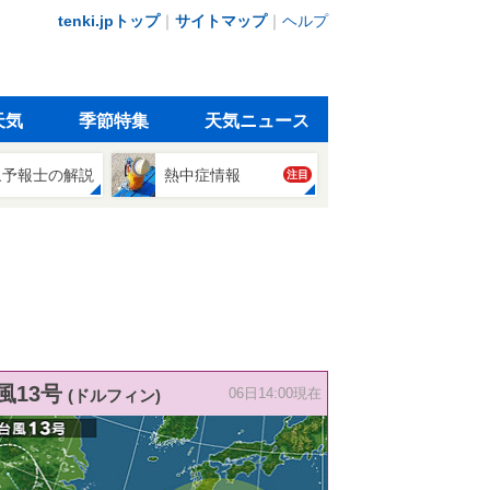
tenki.jpトップ
｜
サイトマップ
｜
ヘルプ
天気
季節特集
天気ニュース
象予報士の解説
熱中症情報
注目
風13号
(ドルフィン)
06日14:00現在