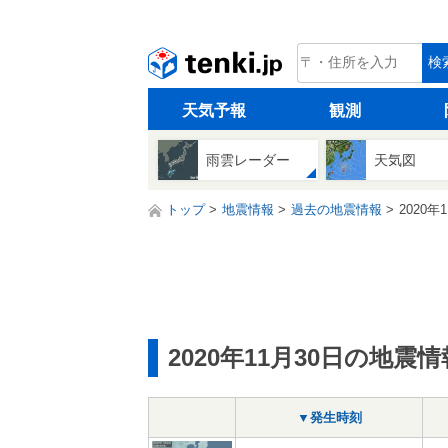
tenki.jp
検
天気予報
観測
雨雲レーダー
天気図
トップ
地震情報
過去の地震情報
2020年
2020年11月30日の地震情
▼発生時刻