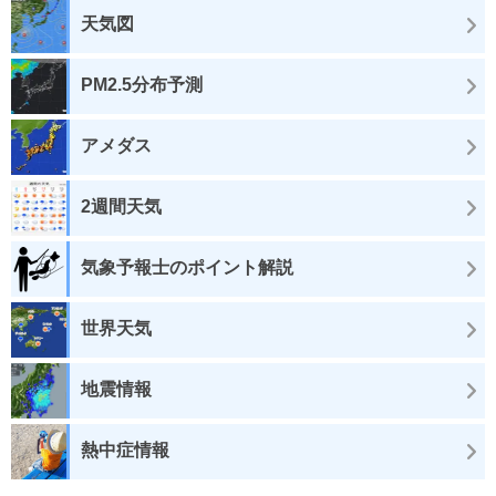
天気図
PM2.5分布予測
アメダス
2週間天気
気象予報士のポイント解説
世界天気
地震情報
熱中症情報