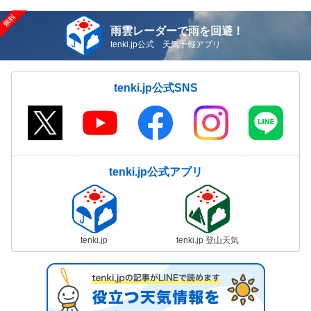
雨雲レーダーで雨を回避！
tenki.jp公式 天気予報アプリ
tenki.jp公式SNS
tenki.jp公式アプリ
tenki.jp
tenki.jp 登山天気