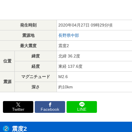
発生時刻
2020年04月27日 09時29分頃
震源地
長野県中部
最大震度
震度2
緯度
北緯 36.2度
位置
経度
東経 137.6度
マグニチュード
M2.6
震源
深さ
約10km
Twitter
Facebook
LINE
震度2