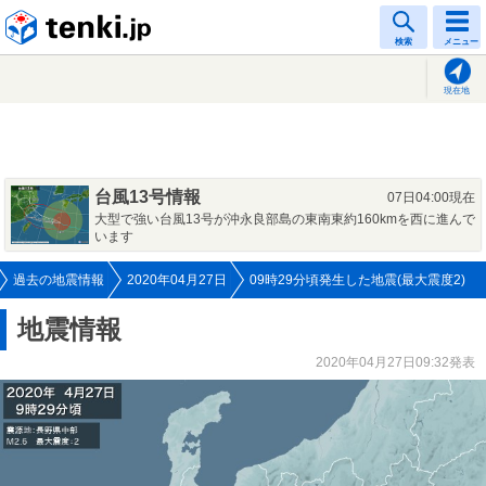
tenki.jp
検索
メニュー
現在地
台風13号情報
07日04:00現在
大型で強い台風13号が沖永良部島の東南東約160kmを西に進んで
います
過去の地震情報
2020年04月27日
09時29分頃発生した地震(最大震度2)
地震情報
2020年04月27日09:32発表