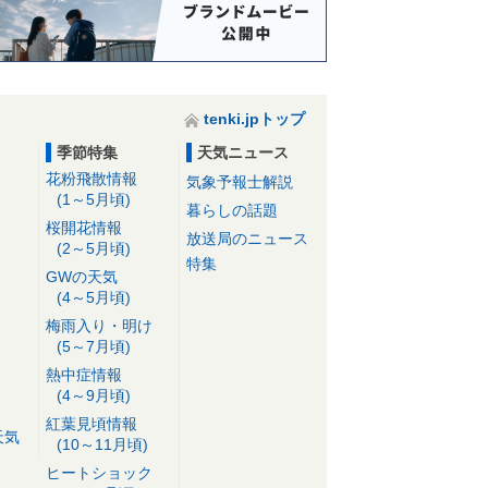
tenki.jpトップ
季節特集
天気ニュース
花粉飛散情報
気象予報士解説
(1～5月頃)
暮らしの話題
桜開花情報
放送局のニュース
(2～5月頃)
特集
GWの天気
(4～5月頃)
梅雨入り・明け
(5～7月頃)
熱中症情報
(4～9月頃)
紅葉見頃情報
天気
(10～11月頃)
ヒートショック