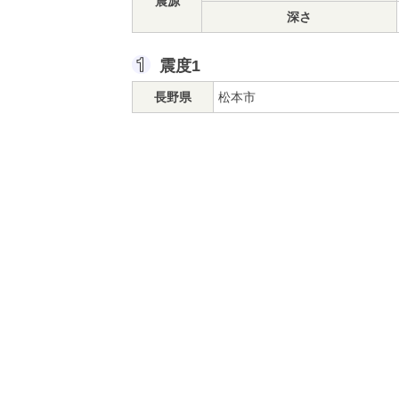
震源
深さ
震度1
長野県
松本市