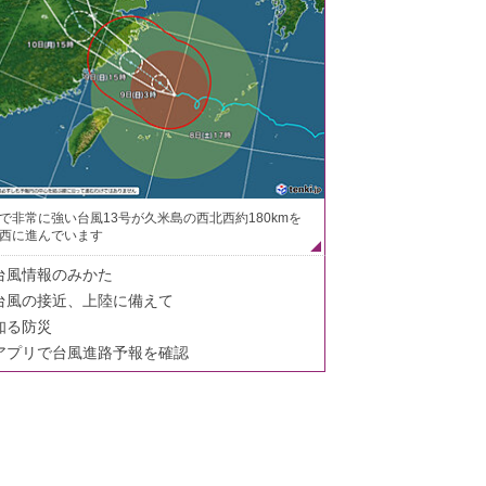
で非常に強い台風13号が久米島の西北西約180kmを
西に進んでいます
台風情報のみかた
台風の接近、上陸に備えて
知る防災
アプリで台風進路予報を確認