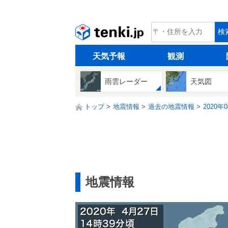
tenki.jp
検
天気予報
観測
雨雲レーダー
天気図
トップ
地震情報
過去の地震情報
2020年
地震情報