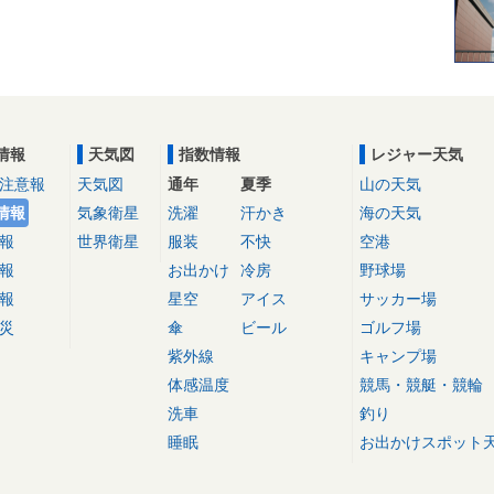
情報
天気図
指数情報
レジャー天気
注意報
天気図
通年
夏季
山の天気
情報
気象衛星
洗濯
汗かき
海の天気
報
世界衛星
服装
不快
空港
報
お出かけ
冷房
野球場
報
星空
アイス
サッカー場
災
傘
ビール
ゴルフ場
紫外線
キャンプ場
体感温度
競馬・競艇・競輪
洗車
釣り
睡眠
お出かけスポット