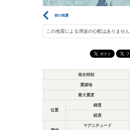
前の地震
この地震による津波の心配はありません
発生時刻
震源地
最大震度
緯度
位置
経度
マグニチュード