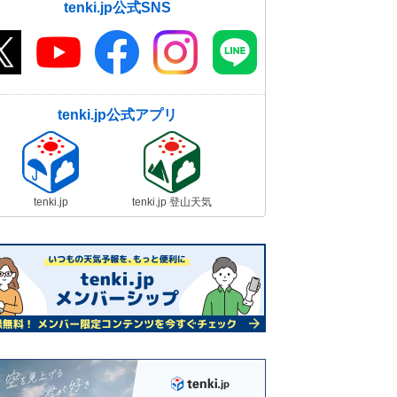
tenki.jp公式SNS
tenki.jp公式アプリ
tenki.jp
tenki.jp 登山天気