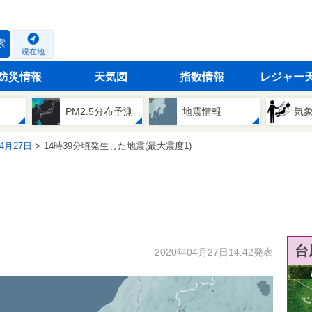
索
現在地
防災情報
天気図
指数情報
レジャー
PM2.5分布予測
地震情報
気
04月27日
14時39分頃発生した地震(最大震度1)
台
2020年04月27日14:42発表