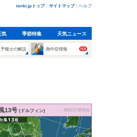
tenki.jpトップ
｜
サイトマップ
｜
ヘルプ
天気
季節特集
天気ニュース
象予報士の解説
熱中症情報
注目
風13号
(ドルフィン)
08日17:00現在