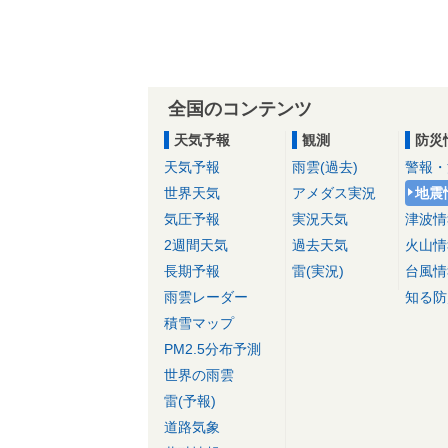
全国のコンテンツ
天気予報
観測
防災
天気予報
雨雲(過去)
警報・
世界天気
アメダス実況
地震
気圧予報
実況天気
津波情
2週間天気
過去天気
火山情
長期予報
雷(実況)
台風情
雨雲レーダー
知る防
積雪マップ
PM2.5分布予測
世界の雨雲
雷(予報)
道路気象