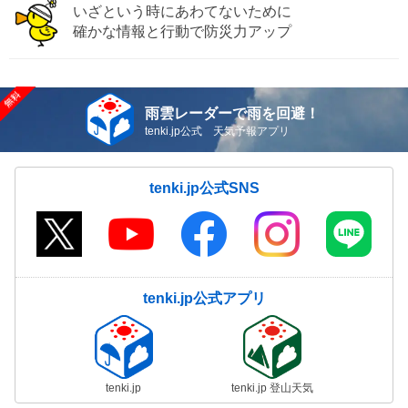
いざという時にあわてないために
確かな情報と行動で防災力アップ
雨雲レーダーで雨を回避！
tenki.jp公式 天気予報アプリ
tenki.jp公式SNS
tenki.jp公式アプリ
tenki.jp
tenki.jp 登山天気