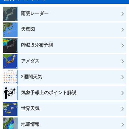
雨雲レーダー
天気図
PM2.5分布予測
アメダス
2週間天気
気象予報士のポイント解説
世界天気
地震情報