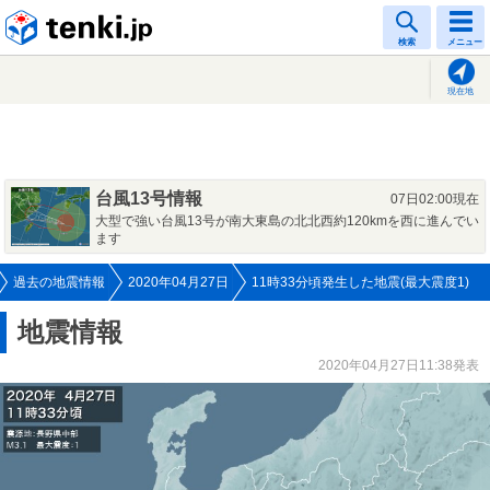
tenki.jp
検索
メニュー
現在地
台風13号情報
07日02:00現在
大型で強い台風13号が南大東島の北北西約120kmを西に進んでい
ます
過去の地震情報
2020年04月27日
11時33分頃発生した地震(最大震度1)
地震情報
2020年04月27日11:38発表