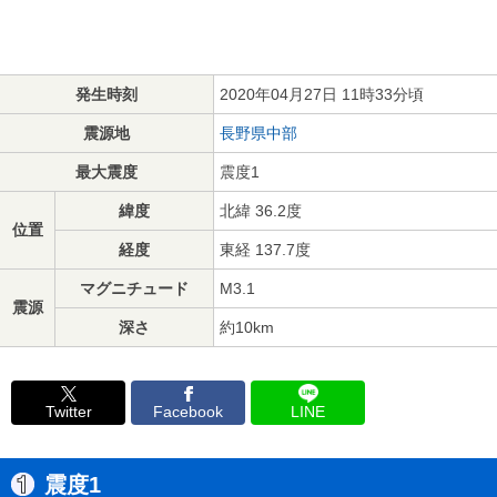
発生時刻
2020年04月27日 11時33分頃
震源地
長野県中部
最大震度
震度1
緯度
北緯 36.2度
位置
経度
東経 137.7度
マグニチュード
M3.1
震源
深さ
約10km
Twitter
Facebook
LINE
震度1