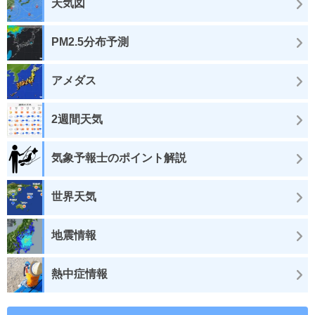
天気図
PM2.5分布予測
アメダス
2週間天気
気象予報士のポイント解説
世界天気
地震情報
熱中症情報