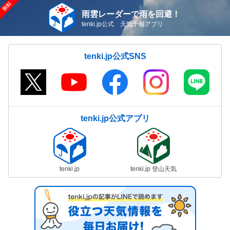
雨雲レーダーで雨を回避！
tenki.jp公式 天気予報アプリ
tenki.jp公式SNS
tenki.jp公式アプリ
tenki.jp
tenki.jp 登山天気