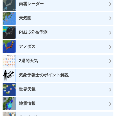
雨雲レーダー
天気図
PM2.5分布予測
アメダス
2週間天気
気象予報士のポイント解説
世界天気
地震情報