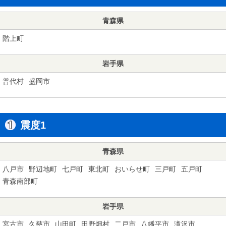
青森県
階上町
岩手県
普代村
盛岡市
震度1
青森県
八戸市
野辺地町
七戸町
東北町
おいらせ町
三戸町
五戸町
青森南部町
岩手県
宮古市
久慈市
山田町
田野畑村
二戸市
八幡平市
滝沢市