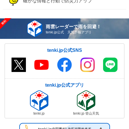
確かな情報と行動で防災力アップ
雨雲レーダーで雨を回避！
tenki.jp公式 天気予報アプリ
tenki.jp公式SNS
tenki.jp公式アプリ
tenki.jp
tenki.jp 登山天気