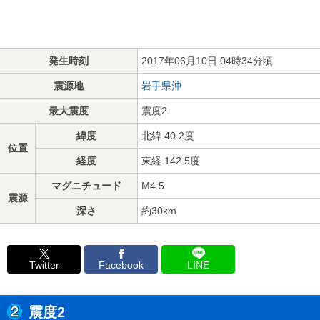
発生時刻
2017年06月10日 04時34分頃
震源地
岩手県沖
最大震度
震度2
緯度
北緯 40.2度
位置
経度
東経 142.5度
マグニチュード
M4.5
震源
深さ
約30km
Twitter
Facebook
LINE
震度2