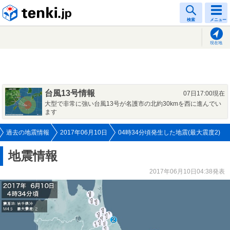
tenki.jp
検索
メニュー
現在地
台風13号情報
07日17:00現在
大型で非常に強い台風13号が名護市の北約30kmを西に進んでい
ます
過去の地震情報
2017年06月10日
04時34分頃発生した地震(最大震度2)
地震情報
2017年06月10日04:38発表