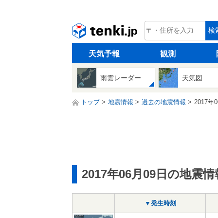
tenki.jp
検
天気予報
観測
雨雲レーダー
天気図
トップ
地震情報
過去の地震情報
2017年
2017年06月09日の地震情
▼発生時刻