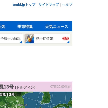
tenki.jpトップ
｜
サイトマップ
｜
ヘルプ
天気
季節特集
天気ニュース
象予報士の解説
熱中症情報
注目
風13号
(ドルフィン)
07日20:00現在