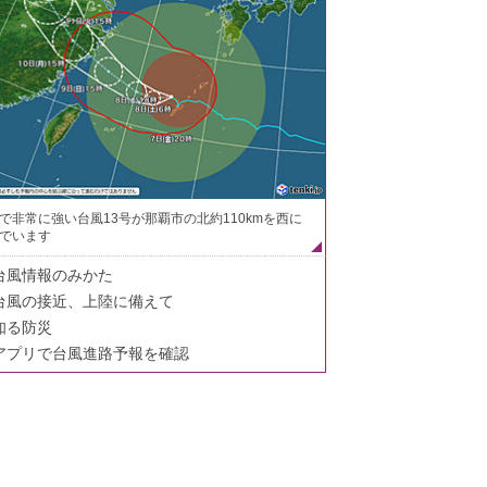
で非常に強い台風13号が那覇市の北約110kmを西に
でいます
台風情報のみかた
台風の接近、上陸に備えて
知る防災
アプリで台風進路予報を確認