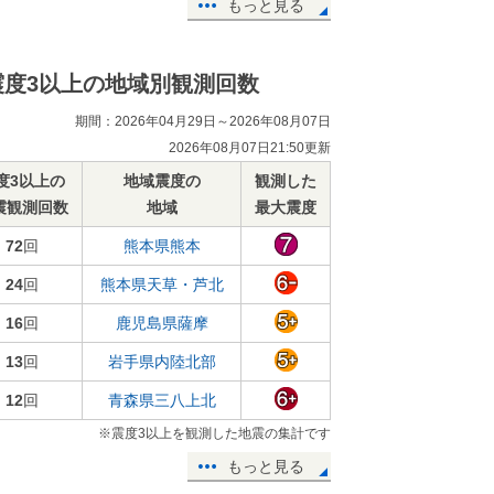
もっと見る
震度3以上の地域別観測回数
期間：2026年04月29日～2026年08月07日
2026年08月07日21:50更新
度3以上の
地域震度の
観測した
震観測回数
地域
最大震度
72
回
熊本県熊本
24
回
熊本県天草・芦北
16
回
鹿児島県薩摩
13
回
岩手県内陸北部
12
回
青森県三八上北
※震度3以上を観測した地震の集計です
もっと見る