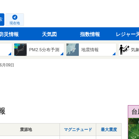
索
現在地
防災情報
天気図
指数情報
レジャー
PM2.5分布予測
地震情報
気
06月09日
報
台
震源地
マグニチュード
最大震度