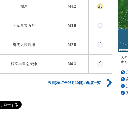
橘湾
M4.2
千葉県東方沖
M3.9
奄美大島近海
M2.9
大型
進ん
根室半島南東沖
M4.3
翌日(2017年06月10日)の地震一覧