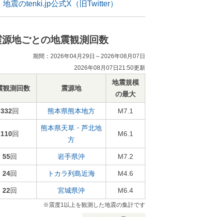
地震のtenki.jp公式X（旧Twitter）
震源地ごとの地震観測回数
期間：2026年04月29日～2026年08月07日
2026年08月07日21:50更新
地震規模
震観測回数
震源地
の最大
332
回
熊本県熊本地方
M7.1
熊本県天草・芦北地
110
回
M6.1
方
55
回
岩手県沖
M7.2
24
回
トカラ列島近海
M4.6
22
回
宮城県沖
M6.4
※震度1以上を観測した地震の集計です