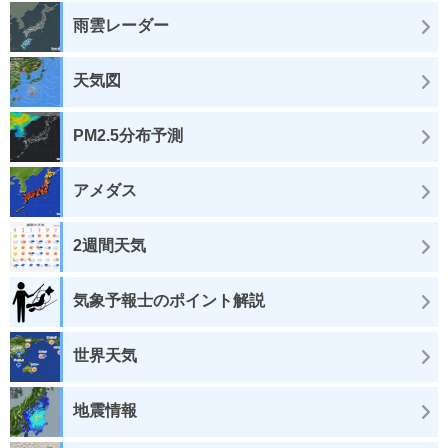
雨雲レーダー
天気図
PM2.5分布予測
アメダス
2週間天気
気象予報士のポイント解説
世界天気
地震情報