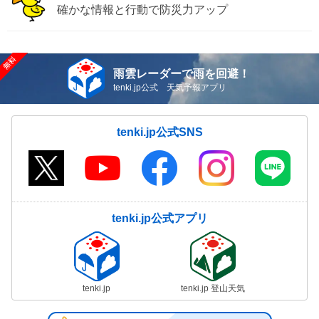
確かな情報と行動で防災力アップ
雨雲レーダーで雨を回避！
tenki.jp公式 天気予報アプリ
tenki.jp公式SNS
tenki.jp公式アプリ
tenki.jp
tenki.jp 登山天気