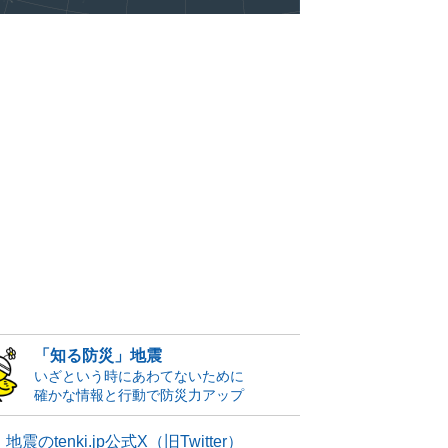
「知る防災」地震
いざという時にあわてないために
確かな情報と行動で防災力アップ
地震のtenki.jp公式X（旧Twitter）