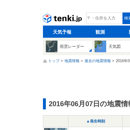
tenki.jp
検
天気予報
観測
雨雲レーダー
天気図
トップ
地震情報
過去の地震情報
2016年
2016年06月07日の地震情
▲発生時刻