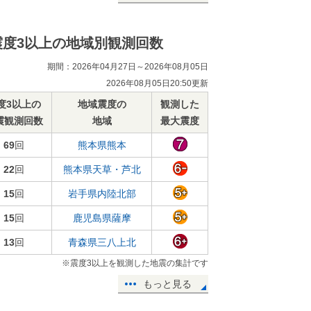
震度3以上の地域別観測回数
期間：2026年04月27日～2026年08月05日
2026年08月05日20:50更新
度3以上の
地域震度の
観測した
震観測回数
地域
最大震度
69
回
熊本県熊本
22
回
熊本県天草・芦北
15
回
岩手県内陸北部
15
回
鹿児島県薩摩
13
回
青森県三八上北
※震度3以上を観測した地震の集計です
もっと見る