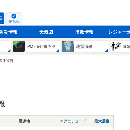
索
現在地
防災情報
天気図
指数情報
レジャー
PM2.5分布予測
地震情報
気
06月07日
報
震源地
マグニチュード
最大震度