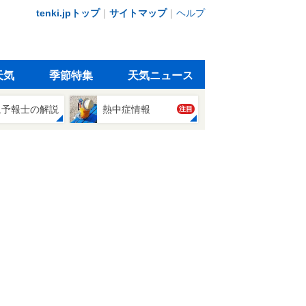
tenki.jpトップ
｜
サイトマップ
｜
ヘルプ
天気
季節特集
天気ニュース
象予報士の解説
熱中症情報
注目