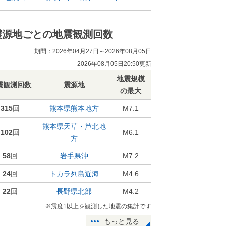
震源地ごとの地震観測回数
期間：2026年04月27日～2026年08月05日
2026年08月05日20:50更新
地震規模
震観測回数
震源地
の最大
315
回
熊本県熊本地方
M7.1
熊本県天草・芦北地
102
回
M6.1
方
58
回
岩手県沖
M7.2
24
回
トカラ列島近海
M4.6
22
回
長野県北部
M4.2
※震度1以上を観測した地震の集計です
もっと見る