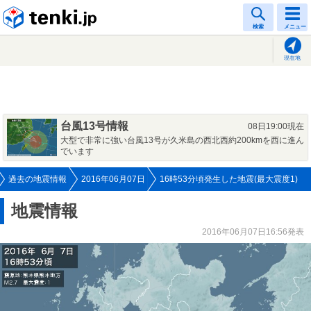
tenki.jp
検索
メニュー
現在地
台風13号情報
08日19:00現在
大型で非常に強い台風13号が久米島の西北西約200kmを西に進ん
でいます
過去の地震情報
2016年06月07日
16時53分頃発生した地震(最大震度1)
地震情報
2016年06月07日16:56発表