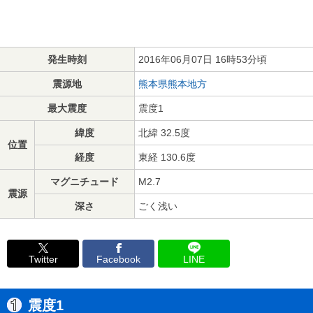
発生時刻
2016年06月07日 16時53分頃
震源地
熊本県熊本地方
最大震度
震度1
緯度
北緯 32.5度
位置
経度
東経 130.6度
マグニチュード
M2.7
震源
深さ
ごく浅い
Twitter
Facebook
LINE
震度1