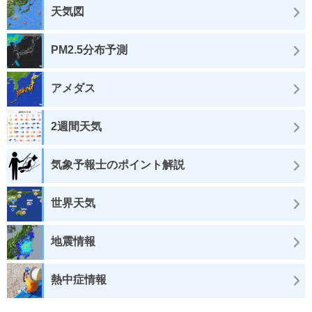
天気図
PM2.5分布予測
アメダス
2週間天気
気象予報士のポイント解説
世界天気
地震情報
熱中症情報