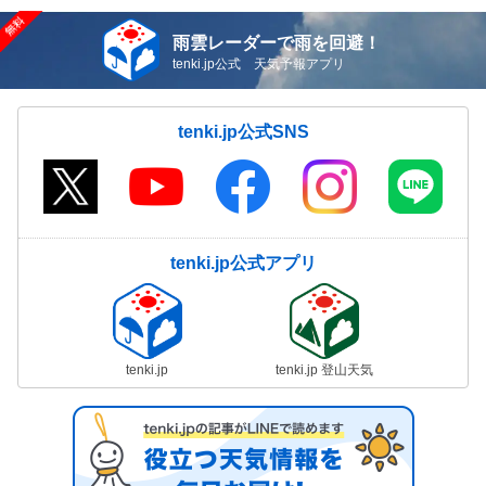
雨雲レーダーで雨を回避！
tenki.jp公式 天気予報アプリ
tenki.jp公式SNS
tenki.jp公式アプリ
tenki.jp
tenki.jp 登山天気