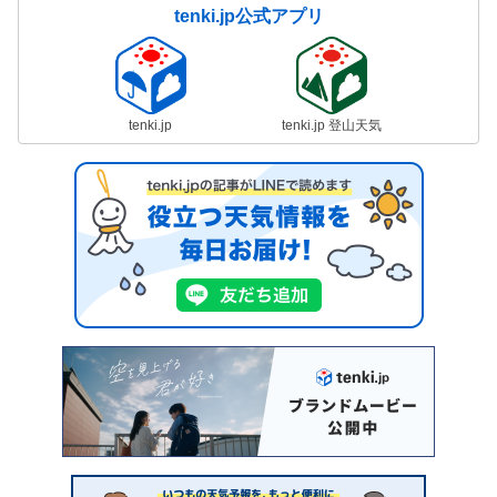
tenki.jp公式アプリ
tenki.jp
tenki.jp 登山天気