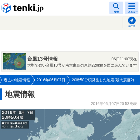
tenki.jp
検索
メニュー
現在地
台風13号情報
06日11:00現在
大型で強い台風13号が南大東島の東約220kmを西に進んでいます
過去の地震情報
2016年06月07日
20時50分頃発生した地震(最大震度2)
地震情報
2016年06月07日20:53発表