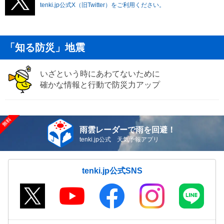
tenki.jp公式X（旧Twitter）をご利用ください。
「知る防災」地震
いざという時にあわてないために
確かな情報と行動で防災力アップ
雨雲レーダーで雨を回避！
tenki.jp公式 天気予報アプリ
tenki.jp公式SNS