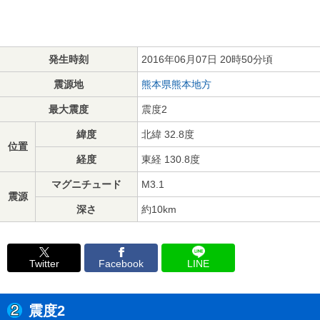
発生時刻
2016年06月07日 20時50分頃
震源地
熊本県熊本地方
最大震度
震度2
緯度
北緯 32.8度
位置
経度
東経 130.8度
マグニチュード
M3.1
震源
深さ
約10km
Twitter
Facebook
LINE
震度2