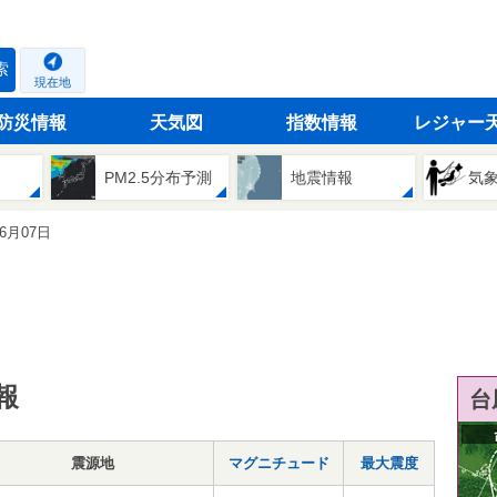
索
現在地
防災情報
天気図
指数情報
レジャー
PM2.5分布予測
地震情報
気
06月07日
報
台
震源地
マグニチュード
最大震度