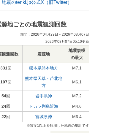
地震のtenki.jp公式X（旧Twitter）
震源地ごとの地震観測回数
期間：2026年04月29日～2026年08月07日
2026年08月07日05:10更新
地震規模
震観測回数
震源地
の最大
331
回
熊本県熊本地方
M7.1
熊本県天草・芦北地
107
回
M6.1
方
54
回
岩手県沖
M7.2
24
回
トカラ列島近海
M4.6
22
回
宮城県沖
M6.4
※震度1以上を観測した地震の集計です