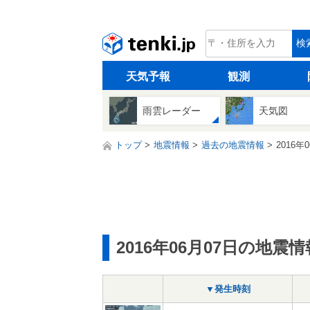
tenki.jp
検
天気予報
観測
雨雲レーダー
天気図
トップ
地震情報
過去の地震情報
2016年
2016年06月07日の地震情
▼発生時刻