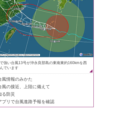
で強い台風13号が沖永良部島の東南東約160kmを西
んでいます
台風情報のみかた
台風の接近、上陸に備えて
知る防災
アプリで台風進路予報を確認