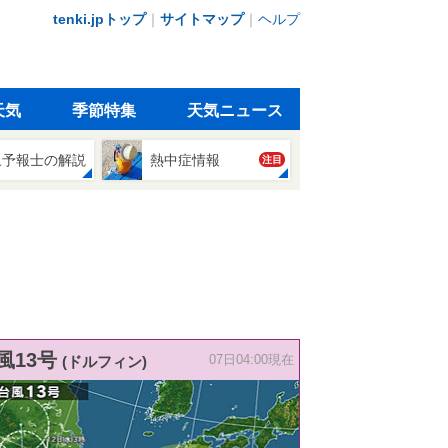
tenki.jpトップ
｜
サイトマップ
｜
ヘルプ
天気
季節特集
天気ニュース
象予報士の解説
熱中症情報
注目
風13号
(ドルフィン)
07日04:00現在