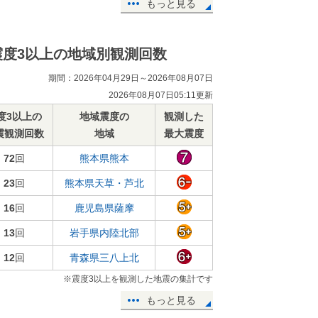
もっと見る
震度3以上の地域別観測回数
期間：2026年04月29日～2026年08月07日
2026年08月07日05:11更新
度3以上の
地域震度の
観測した
震観測回数
地域
最大震度
72
回
熊本県熊本
23
回
熊本県天草・芦北
16
回
鹿児島県薩摩
13
回
岩手県内陸北部
12
回
青森県三八上北
※震度3以上を観測した地震の集計です
もっと見る