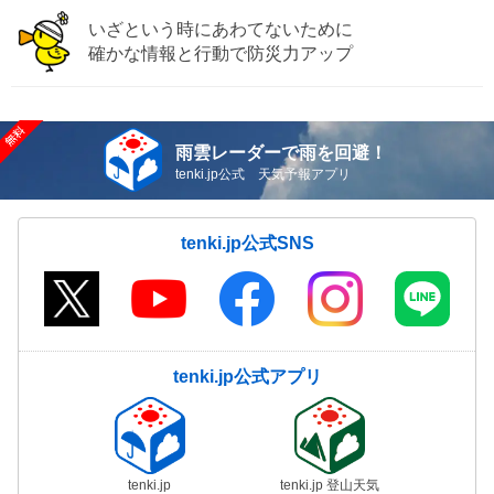
いざという時にあわてないために
確かな情報と行動で防災力アップ
雨雲レーダーで雨を回避！
tenki.jp公式 天気予報アプリ
tenki.jp公式SNS
tenki.jp公式アプリ
tenki.jp
tenki.jp 登山天気