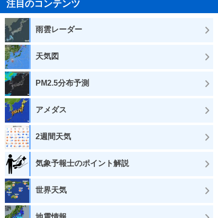
注目のコンテンツ
雨雲レーダー
天気図
PM2.5分布予測
アメダス
2週間天気
気象予報士のポイント解説
世界天気
地震情報