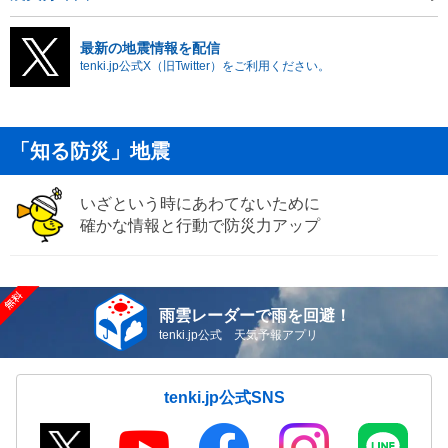
最新の地震情報を配信
tenki.jp公式X（旧Twitter）をご利用ください。
「知る防災」地震
いざという時にあわてないために
確かな情報と行動で防災力アップ
雨雲レーダーで雨を回避！
tenki.jp公式 天気予報アプリ
tenki.jp公式SNS