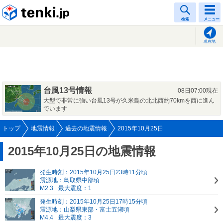
tenki.jp
検索
メニュー
現在地
台風13号情報
08日07:00現在
大型で非常に強い台風13号が久米島の北北西約70kmを西に進ん
でいます
トップ
地震情報
過去の地震情報
2015年10月25日
2015年10月25日の地震情報
発生時刻：2015年10月25日23時11分頃
震源地：鳥取県中部頃
M2.3
最大震度：1
発生時刻：2015年10月25日17時15分頃
震源地：山梨県東部・富士五湖頃
M4.4
最大震度：3