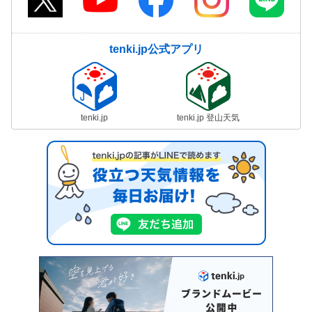
tenki.jp公式アプリ
tenki.jp
tenki.jp 登山天気