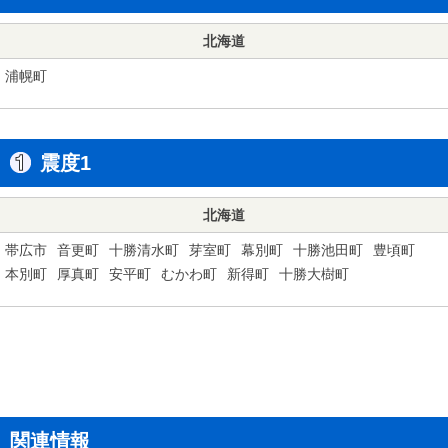
北海道
浦幌町
震度1
北海道
帯広市
音更町
十勝清水町
芽室町
幕別町
十勝池田町
豊頃町
本別町
厚真町
安平町
むかわ町
新得町
十勝大樹町
関連情報