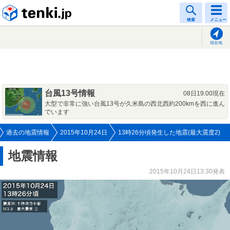
tenki.jp
検索
メニュー
現在地
台風13号情報
08日19:00現在
大型で非常に強い台風13号が久米島の西北西約200kmを西に進ん
でいます
過去の地震情報
2015年10月24日
13時26分頃発生した地震(最大震度2)
地震情報
2015年10月24日13:30発表