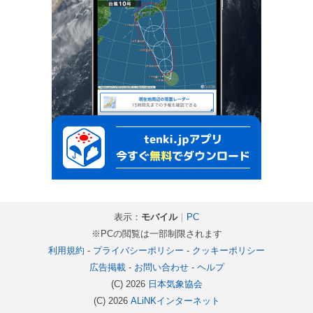
表示：
モバイル
｜
PC
※PCの閲覧は一部制限されます
利用規約
-
プライバシーポリシー
-
クッキーポリシー
広告掲載
-
お問い合わせ
-
ヘルプ
(C) 2026
日本気象協会
(C) 2026
ALiNKインターネット