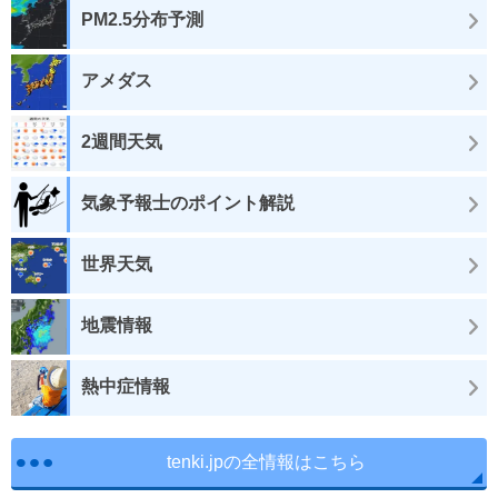
PM2.5分布予測
アメダス
2週間天気
気象予報士のポイント解説
世界天気
地震情報
熱中症情報
tenki.jpの全情報はこちら