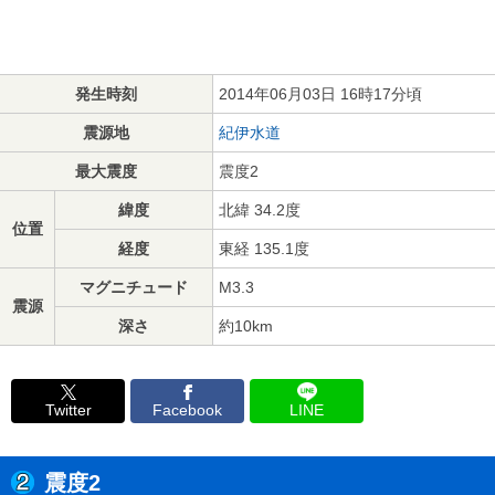
発生時刻
2014年06月03日 16時17分頃
震源地
紀伊水道
最大震度
震度2
緯度
北緯 34.2度
位置
経度
東経 135.1度
マグニチュード
M3.3
震源
深さ
約10km
Twitter
Facebook
LINE
震度2