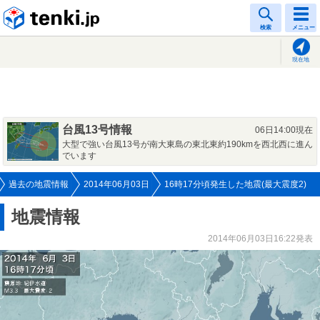
tenki.jp
検索
メニュー
現在地
台風13号情報
06日14:00現在
大型で強い台風13号が南大東島の東北東約190kmを西北西に進ん
でいます
過去の地震情報
2014年06月03日
16時17分頃発生した地震(最大震度2)
地震情報
2014年06月03日16:22発表