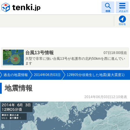
tenki.jp
検索
メニュー
現在地
台風13号情報
07日18:00現在
大型で非常に強い台風13号が名護市の北約50kmを西に進んでい
ます
過去の地震情報
2014年06月03日
12時05分頃発生した地震(最大震度1)
地震情報
2014年06月03日12:10発表