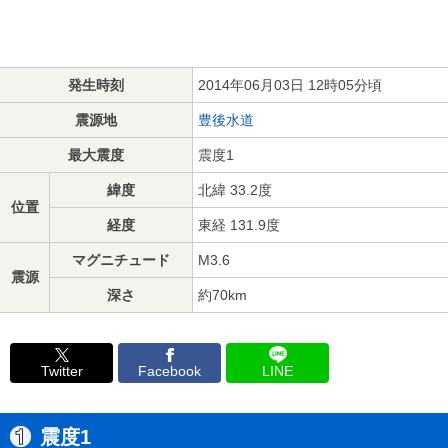
発生時刻
2014年06月03日 12時05分頃
震源地
豊後水道
最大震度
震度1
緯度
北緯 33.2度
位置
経度
東経 131.9度
マグニチュード
M3.6
震源
深さ
約70km
Twitter
Facebook
LINE
震度1