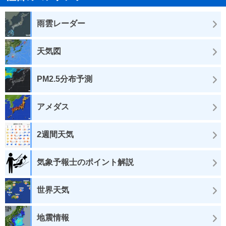
雨雲レーダー
天気図
PM2.5分布予測
アメダス
2週間天気
気象予報士のポイント解説
世界天気
地震情報