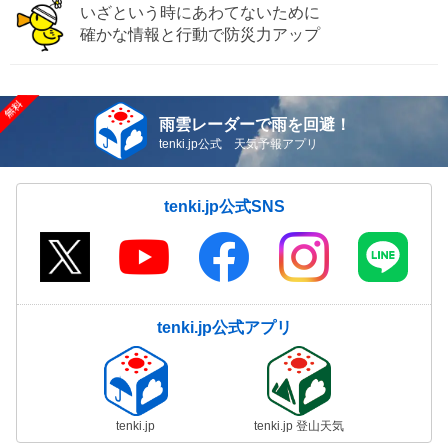
いざという時にあわてないために
確かな情報と行動で防災力アップ
雨雲レーダーで雨を回避！
tenki.jp公式 天気予報アプリ
tenki.jp公式SNS
tenki.jp公式アプリ
tenki.jp
tenki.jp 登山天気