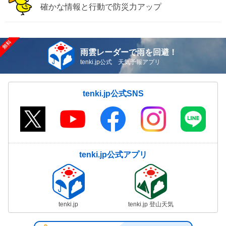
確かな情報と行動で防災力アップ
雨雲レーダーで雨を回避！
tenki.jp公式 天気予報アプリ
tenki.jp公式SNS
tenki.jp公式アプリ
tenki.jp
tenki.jp 登山天気