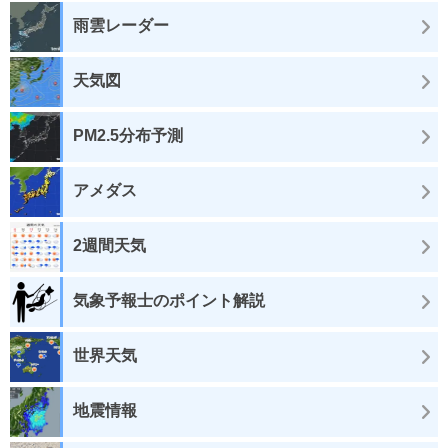
雨雲レーダー
天気図
PM2.5分布予測
アメダス
2週間天気
気象予報士のポイント解説
世界天気
地震情報