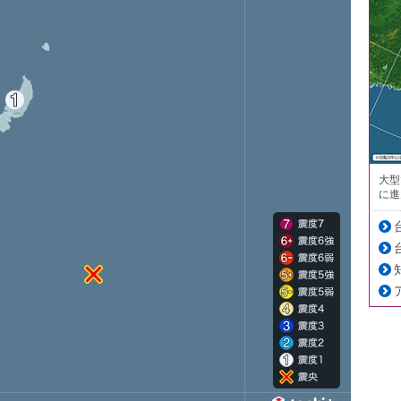
大型
に進