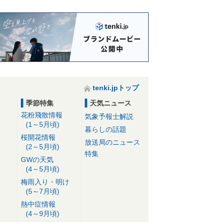
tenki.jpトップ
季節特集
天気ニュース
花粉飛散情報
気象予報士解説
(1～5月頃)
暮らしの話題
桜開花情報
放送局のニュース
(2～5月頃)
特集
GWの天気
(4～5月頃)
梅雨入り・明け
(5～7月頃)
熱中症情報
(4～9月頃)