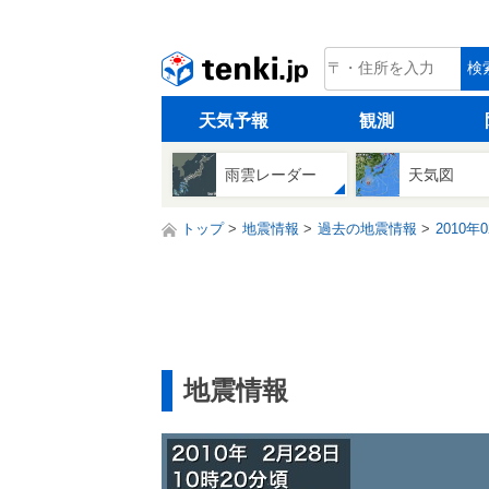
tenki.jp
検
天気予報
観測
雨雲レーダー
天気図
トップ
地震情報
過去の地震情報
2010年
地震情報