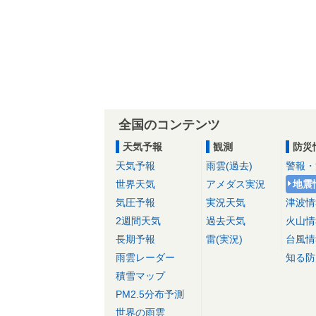
全国のコンテンツ
天気予報
観測
防災
天気予報
雨雲(過去)
警報・
世界天気
アメダス実況
地震
気圧予報
実況天気
津波情
2週間天気
過去天気
火山情
長期予報
雷(実況)
台風情
雨雲レーダー
知る防
積雪マップ
PM2.5分布予測
世界の雨雲