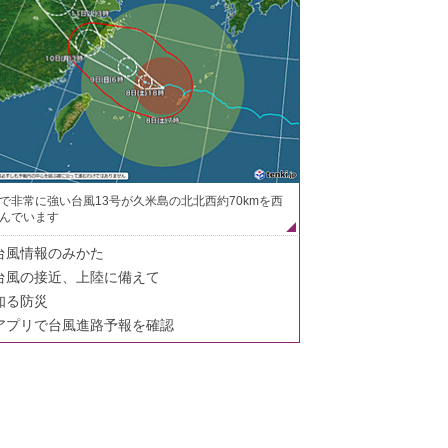
で非常に強い台風13号が久米島の北北西約70kmを西
んでいます
台風情報のみかた
台風の接近、上陸に備えて
知る防災
アプリで台風進路予報を確認