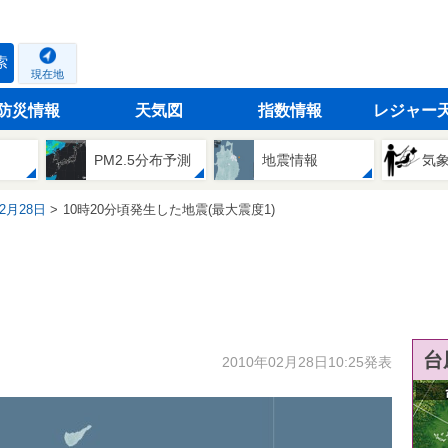
索
現在地
防災情報
天気図
指数情報
レジャー
PM2.5分布予測
地震情報
気
02月28日
10時20分頃発生した地震(最大震度1)
台
2010年02月28日10:25発表