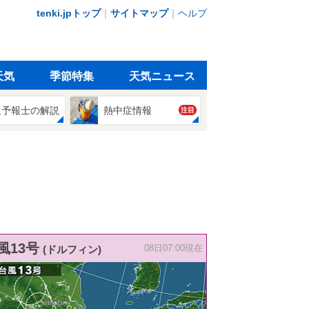
tenki.jpトップ
｜
サイトマップ
｜
ヘルプ
天気
季節特集
天気ニュース
象予報士の解説
熱中症情報
注目
風13号
(ドルフィン)
08日07:00現在