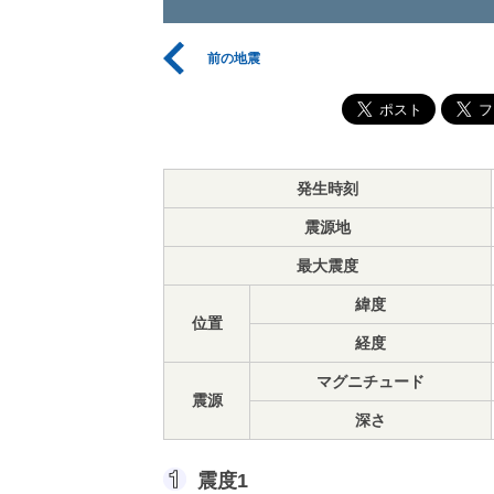
前の地震
発生時刻
震源地
最大震度
緯度
位置
経度
マグニチュード
震源
深さ
震度1