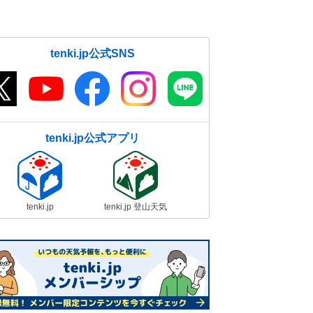
tenki.jp公式SNS
tenki.jp公式アプリ
tenki.jp
tenki.jp 登山天気