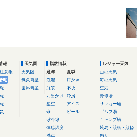
情報
天気図
指数情報
レジャー天気
注意報
天気図
通年
夏季
山の天気
情報
気象衛星
洗濯
汗かき
海の天気
報
世界衛星
服装
不快
空港
報
お出かけ
冷房
野球場
報
星空
アイス
サッカー場
災
傘
ビール
ゴルフ場
紫外線
キャンプ場
体感温度
競馬・競艇・競輪
洗車
釣り