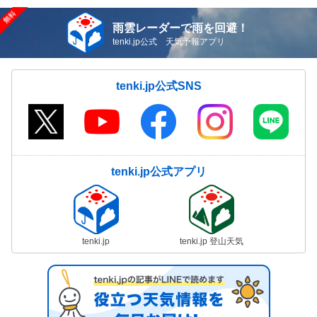
雨雲レーダーで雨を回避！
tenki.jp公式 天気予報アプリ
tenki.jp公式SNS
tenki.jp公式アプリ
tenki.jp
tenki.jp 登山天気