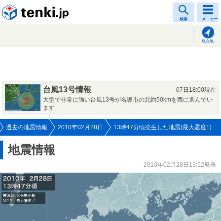
tenki.jp
検索
メニュー
現在地
台風13号情報
07日18:00現在
大型で非常に強い台風13号が名護市の北約50kmを西に進んでい
ます
過去の地震情報
2010年02月28日
13時47分頃発生した地震(最大震度1)
地震情報
2010年02月28日13:52発表