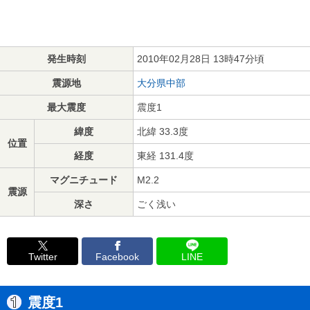
発生時刻
2010年02月28日 13時47分頃
震源地
大分県中部
最大震度
震度1
緯度
北緯 33.3度
位置
経度
東経 131.4度
マグニチュード
M2.2
震源
深さ
ごく浅い
Twitter
Facebook
LINE
震度1