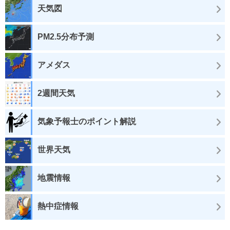
天気図
PM2.5分布予測
アメダス
2週間天気
気象予報士のポイント解説
世界天気
地震情報
熱中症情報