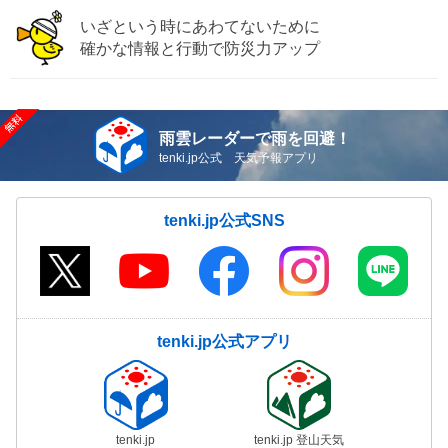
いざという時にあわてないために
確かな情報と行動で防災力アップ
雨雲レーダーで雨を回避！
tenki.jp公式 天気予報アプリ
tenki.jp公式SNS
tenki.jp公式アプリ
tenki.jp
tenki.jp 登山天気