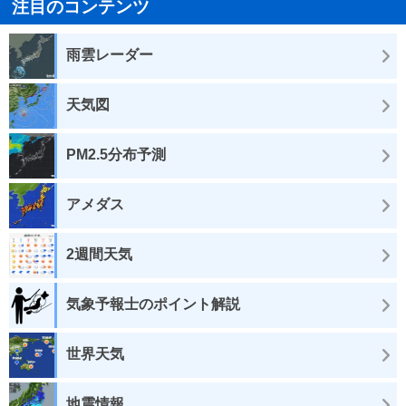
注目のコンテンツ
雨雲レーダー
天気図
PM2.5分布予測
アメダス
2週間天気
気象予報士のポイント解説
世界天気
地震情報