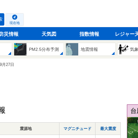
索
現在地
防災情報
天気図
指数情報
レジャー
PM2.5分布予測
地震情報
気
09月27日
報
台
震源地
マグニチュード
最大震度