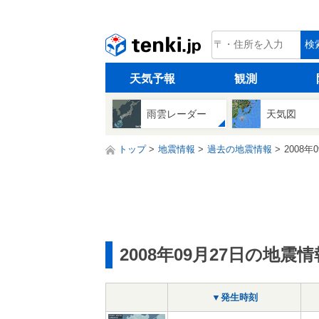
tenki.jp
検
天気予報
観測
雨雲レーダー
天気図
トップ
地震情報
過去の地震情報
2008年
2008年09月27日の地震情
▼発生時刻