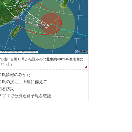
で強い台風13号が名護市の北北東約40kmを西南西に
でいます
台風情報のみかた
台風の接近、上陸に備えて
知る防災
アプリで台風進路予報を確認