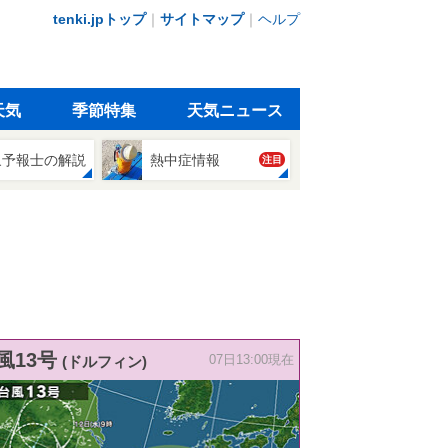
tenki.jpトップ
｜
サイトマップ
｜
ヘルプ
天気
季節特集
天気ニュース
象予報士の解説
熱中症情報
注目
風13号
(ドルフィン)
07日13:00現在