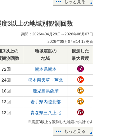
もっと見る
震度3以上の地域別観測回数
期間：2026年04月29日～2026年08月07日
2026年08月07日14:12更新
度3以上の
地域震度の
観測した
震観測回数
地域
最大震度
72
回
熊本県熊本
24
回
熊本県天草・芦北
16
回
鹿児島県薩摩
13
回
岩手県内陸北部
12
回
青森県三八上北
※震度3以上を観測した地震の集計です
もっと見る