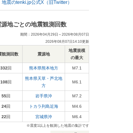
地震のtenki.jp公式X（旧Twitter）
震源地ごとの地震観測回数
期間：2026年04月29日～2026年08月07日
2026年08月07日14:10更新
地震規模
震観測回数
震源地
の最大
332
回
熊本県熊本地方
M7.1
熊本県天草・芦北地
108
回
M6.1
方
55
回
岩手県沖
M7.2
24
回
トカラ列島近海
M4.6
22
回
宮城県沖
M6.4
※震度1以上を観測した地震の集計です