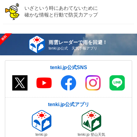
いざという時にあわてないために
確かな情報と行動で防災力アップ
雨雲レーダーで雨を回避！
tenki.jp公式 天気予報アプリ
tenki.jp公式SNS
tenki.jp公式アプリ
tenki.jp
tenki.jp 登山天気