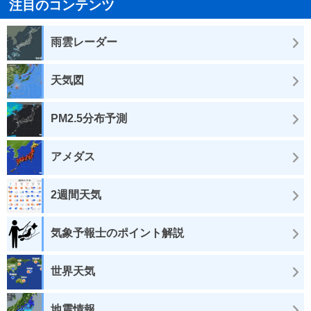
注目のコンテンツ
雨雲レーダー
天気図
PM2.5分布予測
アメダス
2週間天気
気象予報士のポイント解説
世界天気
地震情報