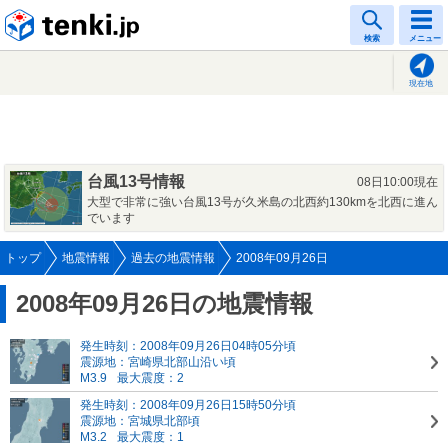
tenki.jp
検索
メニュー
現在地
台風13号情報
08日10:00現在
大型で非常に強い台風13号が久米島の北西約130kmを北西に進ん
でいます
トップ
地震情報
過去の地震情報
2008年09月26日
2008年09月26日の地震情報
発生時刻：2008年09月26日04時05分頃
震源地：宮崎県北部山沿い頃
M3.9
最大震度：2
発生時刻：2008年09月26日15時50分頃
震源地：宮城県北部頃
M3.2
最大震度：1