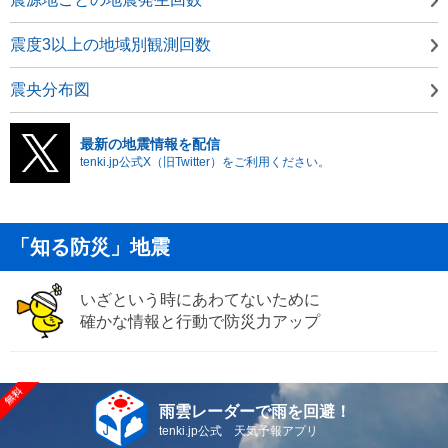
震度3以上の地域別観測回数
震央分布図
最新の地震情報を配信
tenki.jp公式X（旧Twitter）をご利用ください。
「知る防災」地震
いざという時にあわてないために
確かな情報と行動で防災力アップ
雨雲レーダーで雨を回避！
tenki.jp公式 天気予報アプリ