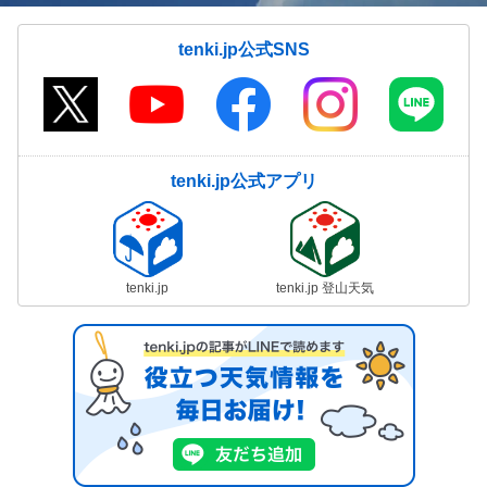
tenki.jp公式SNS
tenki.jp公式アプリ
tenki.jp
tenki.jp 登山天気