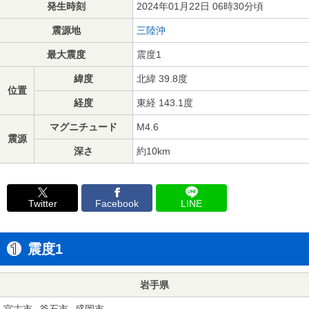
発生時刻
2024年01月22日 06時30分頃
震源地
三陸沖
最大震度
震度1
緯度
北緯 39.8度
位置
経度
東経 143.1度
マグニチュード
M4.6
震源
深さ
約10km
Twitter
Facebook
LINE
震度1
岩手県
宮古市
釜石市
盛岡市