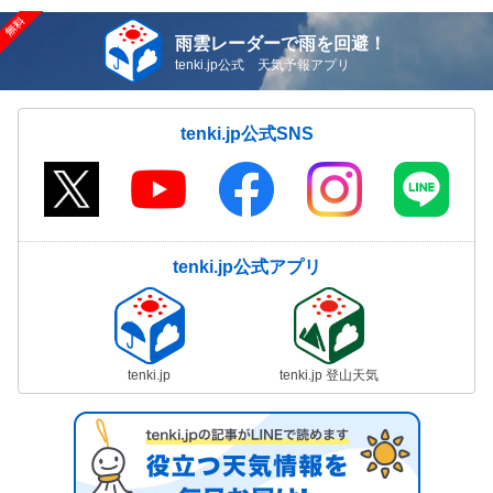
雨雲レーダーで雨を回避！
tenki.jp公式 天気予報アプリ
tenki.jp公式SNS
tenki.jp公式アプリ
tenki.jp
tenki.jp 登山天気