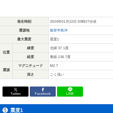
発生時刻
2024年01月22日 03時27分頃
震源地
能登半島沖
最大震度
震度1
緯度
北緯 37.1度
位置
経度
東経 136.7度
マグニチュード
M2.7
震源
深さ
ごく浅い
Twitter
Facebook
LINE
震度1