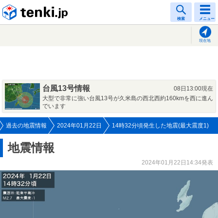
tenki.jp
検索
メニュー
現在地
台風13号情報
08日13:00現在
大型で非常に強い台風13号が久米島の西北西約160kmを西に進ん
でいます
過去の地震情報
2024年01月22日
14時32分頃発生した地震(最大震度1)
地震情報
2024年01月22日14:34発表