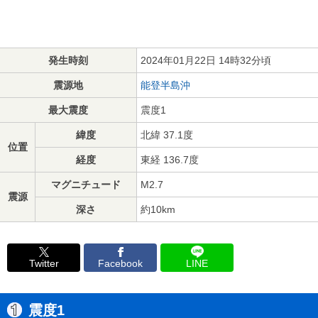
発生時刻
2024年01月22日 14時32分頃
震源地
能登半島沖
最大震度
震度1
緯度
北緯 37.1度
位置
経度
東経 136.7度
マグニチュード
M2.7
震源
深さ
約10km
Twitter
Facebook
LINE
震度1