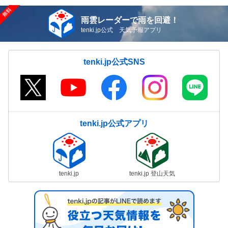
雨雲レーダーで雨を回避！
tenki.jp公式 天気予報アプリ
tenki.jp公式SNS
tenki.jp公式アプリ
tenki.jp
tenki.jp 登山天気