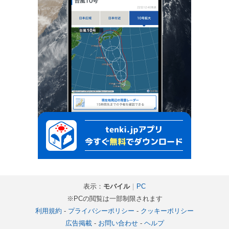
表示：
モバイル
｜
PC
※PCの閲覧は一部制限されます
利用規約
-
プライバシーポリシー
-
クッキーポリシー
広告掲載
-
お問い合わせ
-
ヘルプ