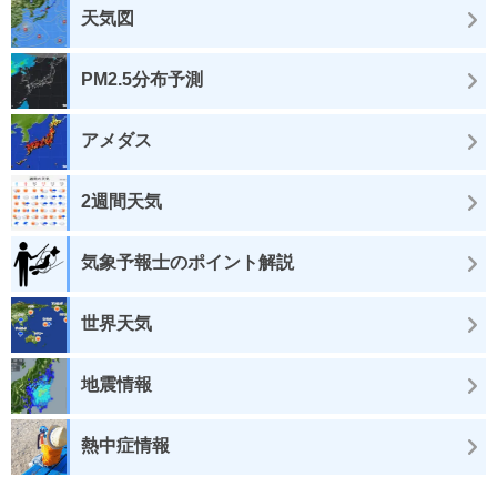
天気図
PM2.5分布予測
アメダス
2週間天気
気象予報士のポイント解説
世界天気
地震情報
熱中症情報