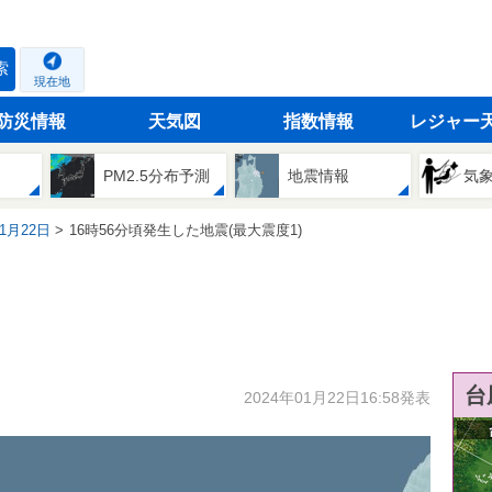
索
現在地
防災情報
天気図
指数情報
レジャー
PM2.5分布予測
地震情報
気
01月22日
16時56分頃発生した地震(最大震度1)
台
2024年01月22日16:58発表