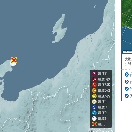
大型
に進