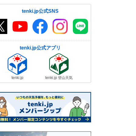
tenki.jp公式SNS
tenki.jp公式アプリ
tenki.jp
tenki.jp 登山天気