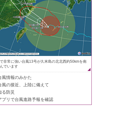
で非常に強い台風13号が久米島の北北西約50kmを南
んでいます
台風情報のみかた
台風の接近、上陸に備えて
知る防災
アプリで台風進路予報を確認