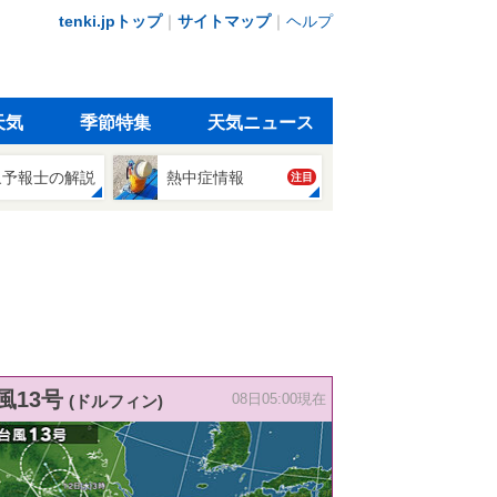
tenki.jpトップ
｜
サイトマップ
｜
ヘルプ
天気
季節特集
天気ニュース
象予報士の解説
熱中症情報
注目
風13号
(ドルフィン)
08日05:00現在