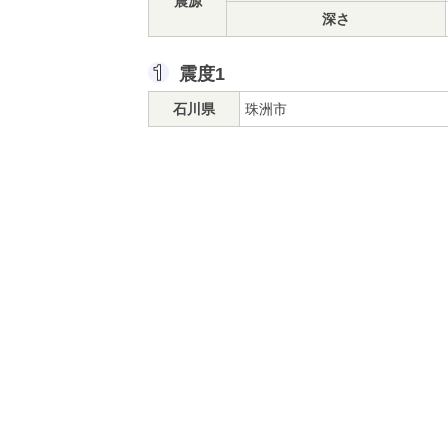
震源
深さ
震度1
石川県
珠洲市