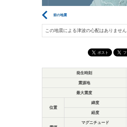
前の地震
この地震による津波の心配はありません
発生時刻
震源地
最大震度
緯度
位置
経度
マグニチュード