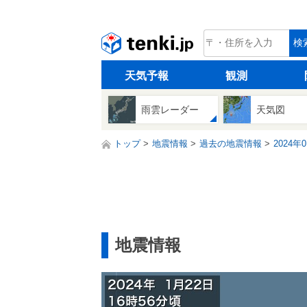
tenki.jp
検
天気予報
観測
雨雲レーダー
天気図
トップ
地震情報
過去の地震情報
2024年
地震情報